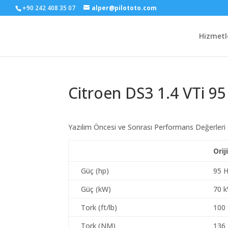
+90 242 408 35 07
alper@pilototo.com
Hizmetl
Citroen DS3 1.4 VTi 95
Yazılım Öncesi ve Sonrası Performans Değerleri
Orij
Güç (hp)
95 
Güç (kW)
70 
Tork (ft/lb)
100 
Tork (NM)
136