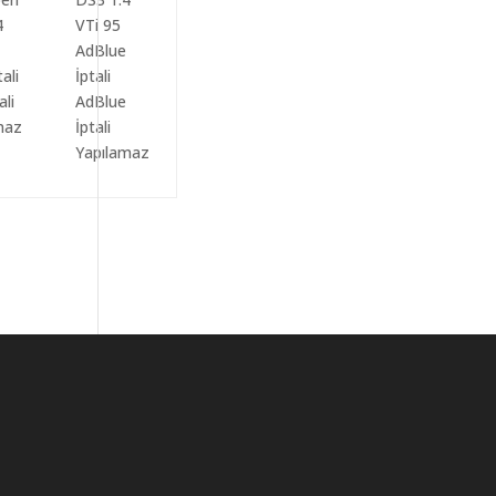
ali
AdBlue
maz
İptali
Yapılamaz