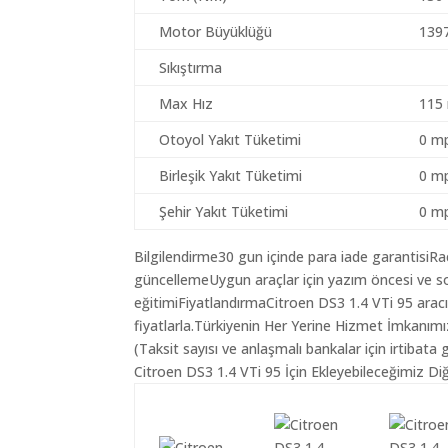
Motor Büyüklüğü
139
Sıkıştırma
Max Hız
115
Otoyol Yakıt Tüketimi
0 mp
Birleşik Yakıt Tüketimi
0 mp
Şehir Yakıt Tüketimi
0 mp
Bilgilendirme30 gun içinde para iade garantisiR
güncellemeUygun araçlar için yazım öncesi ve so
eğitimiFiyatlandırmaCitroen DS3 1.4 VTi 95 aracı
fiyatlarla.Türkiyenin Her Yerine Hizmet İmkanımı
(Taksit sayısı ve anlaşmalı bankalar için irtibata 
Citroen DS3 1.4 VTi 95 İçin Ekleyebileceğimiz Di