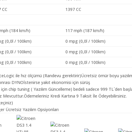
7 CC
1397 CC
 mph (184 km/h)
117 mph (187 km/h)
g (0,0l / 100km)
0 mpg (0,0l / 100km)
g (0,0l / 100km)
0 mpg (0,0l / 100km)
g (0,0l / 100km)
0 mpg (0,0l / 100km)
aceLogic ile hız ölçümü (Randevu gerektirir)Ücretsiz ömür boyu yazılı
nrası DYNOİstenirse yakıt ekonomisi için sürüş
 için chip tuning ( Yazılım Güncelleme) bedeli sadece 999 TL`den baş
z Mevcuttur.Ödemeleriniz Kredi Kartına 9 Taksit İle Ödeyebilirsiniz.
geçiniz)
ğer Ücretsiz Yazılım Opsiyonları