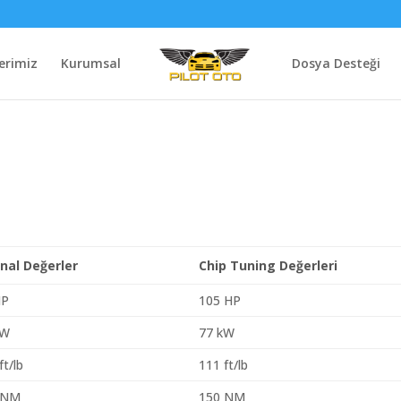
erimiz
Kurumsal
Dosya Desteği
inal Değerler
Chip Tuning Değerleri
HP
105 HP
kW
77 kW
ft/lb
111 ft/lb
 NM
150 NM