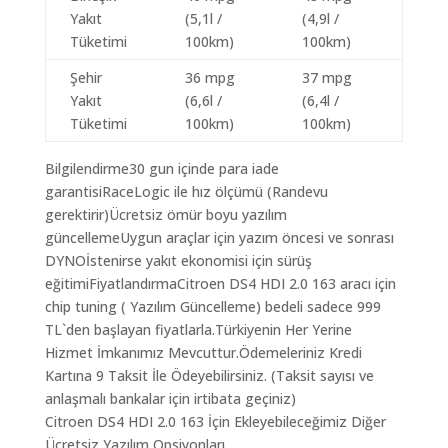
Yakıt
(5,1l /
(4,9l /
Tüketimi
100km)
100km)
Şehir
36 mpg
37 mpg
Yakıt
(6,6l /
(6,4l /
Tüketimi
100km)
100km)
Bilgilendirme30 gun içinde para iade
garantisiRaceLogic ile hız ölçümü (Randevu
gerektirir)Ücretsiz ömür boyu yazılım
güncellemeUygun araçlar için yazım öncesi ve sonrası
DYNOİstenirse yakıt ekonomisi için sürüş
eğitimiFiyatlandırmaCitroen DS4 HDI 2.0 163 aracı için
chip tuning ( Yazılım Güncelleme) bedeli sadece 999
TL`den başlayan fiyatlarla.Türkiyenin Her Yerine
Hizmet İmkanımız Mevcuttur.Ödemeleriniz Kredi
Kartına 9 Taksit İle Ödeyebilirsiniz. (Taksit sayısı ve
anlaşmalı bankalar için irtibata geçiniz)
Citroen DS4 HDI 2.0 163 İçin Ekleyebileceğimiz Diğer
Ücretsiz Yazılım Opsiyonları