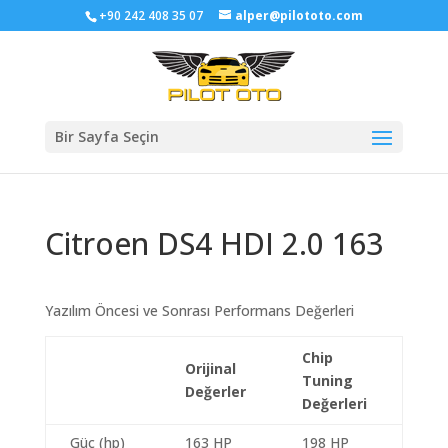
+90 242 408 35 07
alper@pilototo.com
Bir Sayfa Seçin
Citroen DS4 HDI 2.0 163
Yazılım Öncesi ve Sonrası Performans Değerleri
Chip
Orijinal
Tuning
Değerler
Değerleri
Güç (hp)
163 HP
198 HP