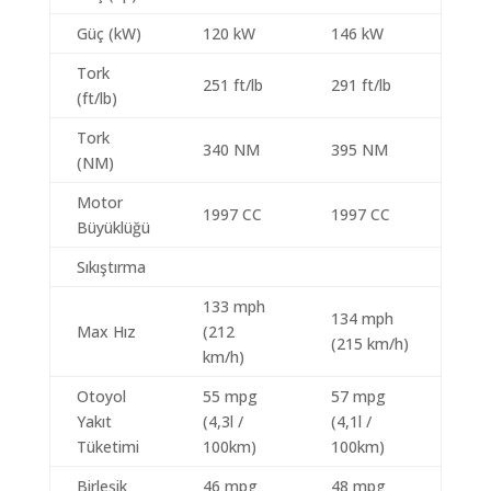
Güç (kW)
120 kW
146 kW
Tork
251 ft/lb
291 ft/lb
(ft/lb)
Tork
340 NM
395 NM
(NM)
Motor
1997 CC
1997 CC
Büyüklüğü
Sıkıştırma
133 mph
134 mph
Max Hız
(212
(215 km/h)
km/h)
Otoyol
55 mpg
57 mpg
Yakıt
(4,3l /
(4,1l /
Tüketimi
100km)
100km)
Birleşik
46 mpg
48 mpg