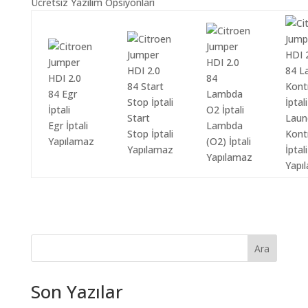
Ücretsiz Yazılım Opsiyonları
Start
Laun
Egr İptali
Lambda
Stop İptali
Kont
Yapılamaz
(O2) İptali
Yapılamaz
İptali
Yapılamaz
Yapı
Ara
Son Yazılar