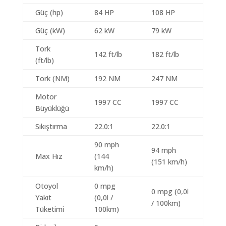
Güç (hp)
84 HP
108 HP
Güç (kW)
62 kW
79 kW
Tork
142 ft/lb
182 ft/lb
(ft/lb)
Tork (NM)
192 NM
247 NM
Motor
1997 CC
1997 CC
Büyüklüğü
Sıkıştırma
22.0:1
22.0:1
90 mph
94 mph
Max Hız
(144
(151 km/h)
km/h)
Otoyol
0 mpg
0 mpg (0,0l
Yakıt
(0,0l /
/ 100km)
Tüketimi
100km)