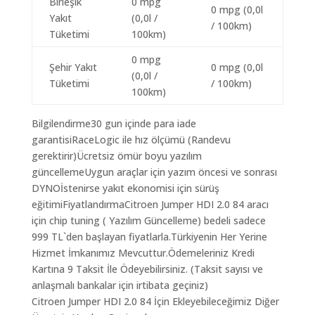
Birleşik
0 mpg
0 mpg (0,0l
Yakıt
(0,0l /
/ 100km)
Tüketimi
100km)
0 mpg
Şehir Yakıt
0 mpg (0,0l
(0,0l /
Tüketimi
/ 100km)
100km)
Bilgilendirme30 gun içinde para iade
garantisiRaceLogic ile hız ölçümü (Randevu
gerektirir)Ücretsiz ömür boyu yazılım
güncellemeUygun araçlar için yazım öncesi ve sonrası
DYNOİstenirse yakıt ekonomisi için sürüş
eğitimiFiyatlandırmaCitroen Jumper HDI 2.0 84 aracı
için chip tuning ( Yazılım Güncelleme) bedeli sadece
999 TL`den başlayan fiyatlarla.Türkiyenin Her Yerine
Hizmet İmkanımız Mevcuttur.Ödemeleriniz Kredi
Kartına 9 Taksit İle Ödeyebilirsiniz. (Taksit sayısı ve
anlaşmalı bankalar için irtibata geçiniz)
Citroen Jumper HDI 2.0 84 İçin Ekleyebileceğimiz Diğer