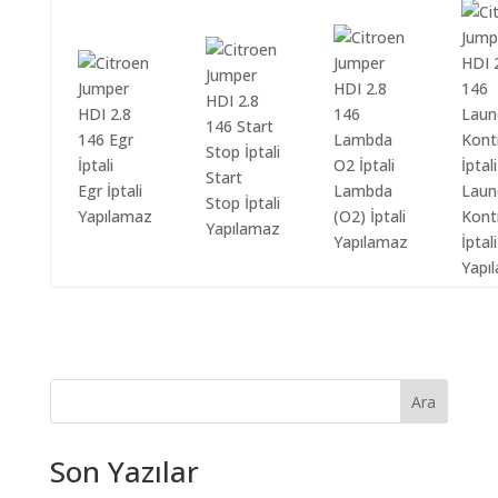
Start
Egr İptali
Lambda
Laun
Stop İptali
Yapılamaz
(O2) İptali
Kont
Yapılamaz
Yapılamaz
İptali
Yapı
Ara
Son Yazılar