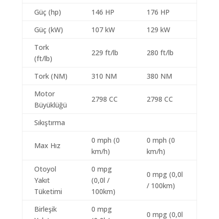
Güç (hp)
146 HP
176 HP
Güç (kW)
107 kW
129 kW
Tork
229 ft/lb
280 ft/lb
(ft/lb)
Tork (NM)
310 NM
380 NM
Motor
2798 CC
2798 CC
Büyüklüğü
Sıkıştırma
0 mph (0
0 mph (0
Max Hız
km/h)
km/h)
Otoyol
0 mpg
0 mpg (0,0l
Yakıt
(0,0l /
/ 100km)
Tüketimi
100km)
Birleşik
0 mpg
0 mpg (0,0l