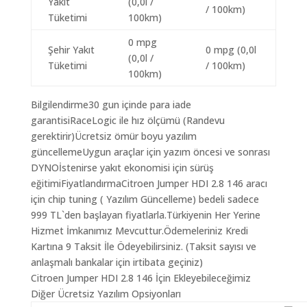
Yakıt
(0,0l /
/ 100km)
Tüketimi
100km)
0 mpg
Şehir Yakıt
0 mpg (0,0l
(0,0l /
Tüketimi
/ 100km)
100km)
Bilgilendirme30 gun içinde para iade
garantisiRaceLogic ile hız ölçümü (Randevu
gerektirir)Ücretsiz ömür boyu yazılım
güncellemeUygun araçlar için yazım öncesi ve sonrası
DYNOİstenirse yakıt ekonomisi için sürüş
eğitimiFiyatlandırmaCitroen Jumper HDI 2.8 146 aracı
için chip tuning ( Yazılım Güncelleme) bedeli sadece
999 TL`den başlayan fiyatlarla.Türkiyenin Her Yerine
Hizmet İmkanımız Mevcuttur.Ödemeleriniz Kredi
Kartına 9 Taksit İle Ödeyebilirsiniz. (Taksit sayısı ve
anlaşmalı bankalar için irtibata geçiniz)
Citroen Jumper HDI 2.8 146 İçin Ekleyebileceğimiz
Diğer Ücretsiz Yazılım Opsiyonları