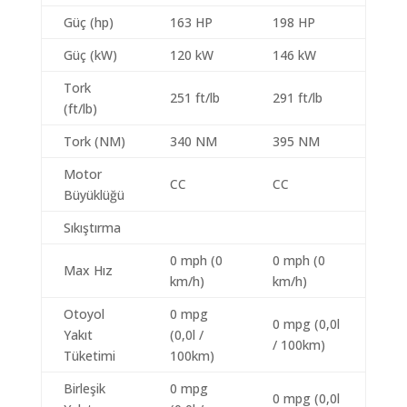
Güç (hp)
163 HP
198 HP
Güç (kW)
120 kW
146 kW
Tork
251 ft/lb
291 ft/lb
(ft/lb)
Tork (NM)
340 NM
395 NM
Motor
CC
CC
Büyüklüğü
Sıkıştırma
0 mph (0
0 mph (0
Max Hız
km/h)
km/h)
Otoyol
0 mpg
0 mpg (0,0l
Yakıt
(0,0l /
/ 100km)
Tüketimi
100km)
Birleşik
0 mpg
0 mpg (0,0l