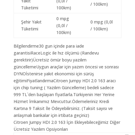
Yakıt
(0,0l /
/ 100km)
Tüketimi
100km)
0 mpg
Şehir Yakıt
0 mpg (0,0l
(0,0l /
Tüketimi
/ 100km)
100km)
Bilgilendirme30 gun içinde para iade
garantisiRaceLogic ile hız ölçümü (Randevu
gerektirir)Ücretsiz ömür boyu yazılım
güncellemeUygun araçlar için yazım öncesi ve sonrası
DYNOİstenirse yakıt ekonomisi için sürüş
eğitimiFiyatlandırmaCitroen Jumpy HDI 2.0 163 aracı
için chip tuning ( Yazılım Güncelleme) bedeli sadece
999 TL`den başlayan fiyatlarla.Türkiyenin Her Yerine
Hizmet İmkanımız Mevcuttur.Ödemeleriniz Kredi
Kartına 9 Taksit İle Ödeyebilirsiniz. (Taksit sayısı ve
anlaşmalı bankalar için irtibata geçiniz)
Citroen Jumpy HDI 2.0 163 İçin Ekleyebileceğimiz Diğer
Ücretsiz Yazılım Opsiyonları