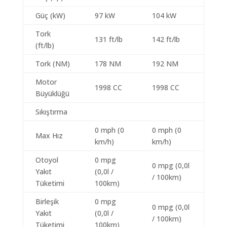
Güç (kW)
97 kW
104 kW
Tork
131 ft/lb
142 ft/lb
(ft/lb)
Tork (NM)
178 NM
192 NM
Motor
1998 CC
1998 CC
Büyüklüğü
Sıkıştırma
0 mph (0
0 mph (0
Max Hız
km/h)
km/h)
Otoyol
0 mpg
0 mpg (0,0l
Yakıt
(0,0l /
/ 100km)
Tüketimi
100km)
Birleşik
0 mpg
0 mpg (0,0l
Yakıt
(0,0l /
/ 100km)
Tüketimi
100km)