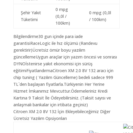
0 mpg
Şehir Yakıt
0 mpg (0,0l
(0,0l /
Tüketimi
/ 100km)
100km)
Bilgilendirme30 gun içinde para iade
garantisiRaceLogic ile hız ölçümü (Randevu
gerektirir)Ücretsiz ömür boyu yazılım
güncellemeUygun araçlar için yazım öncesi ve sonrası
DYNOİstenirse yakıt ekonomisi için sürüş
eğitimiFiyatlandırmaCitroen XM 2.0 8V 132 aracı için
chip tuning ( Yazılım Güncelleme) bedeli sadece 999
TL`den başlayan fiyatlarla.Türkiyenin Her Yerine
Hizmet İmkanımız Mevcuttur.Ödemeleriniz Kredi
Kartına 9 Taksit İle Ödeyebilirsiniz. (Taksit sayısı ve
anlaşmalı bankalar için irtibata geçiniz)
Citroen XM 2.0 8V 132 İçin Ekleyebileceğimiz Diğer
Ücretsiz Yazılım Opsiyonları