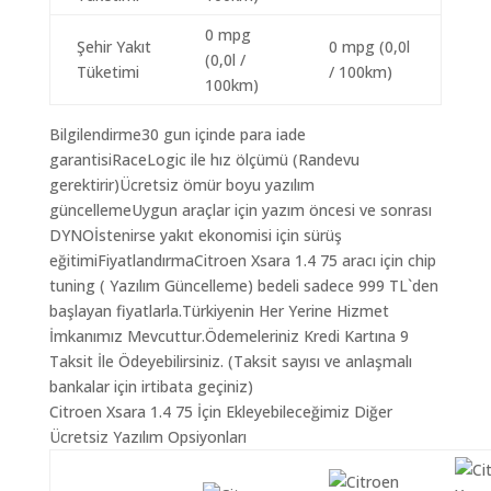
0 mpg
Şehir Yakıt
0 mpg (0,0l
(0,0l /
Tüketimi
/ 100km)
100km)
Bilgilendirme30 gun içinde para iade
garantisiRaceLogic ile hız ölçümü (Randevu
gerektirir)Ücretsiz ömür boyu yazılım
güncellemeUygun araçlar için yazım öncesi ve sonrası
DYNOİstenirse yakıt ekonomisi için sürüş
eğitimiFiyatlandırmaCitroen Xsara 1.4 75 aracı için chip
tuning ( Yazılım Güncelleme) bedeli sadece 999 TL`den
başlayan fiyatlarla.Türkiyenin Her Yerine Hizmet
İmkanımız Mevcuttur.Ödemeleriniz Kredi Kartına 9
Taksit İle Ödeyebilirsiniz. (Taksit sayısı ve anlaşmalı
bankalar için irtibata geçiniz)
Citroen Xsara 1.4 75 İçin Ekleyebileceğimiz Diğer
Ücretsiz Yazılım Opsiyonları