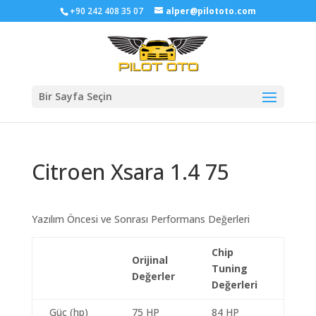
+90 242 408 35 07
alper@pilototo.com
Bir Sayfa Seçin
Citroen Xsara 1.4 75
Yazılım Öncesi ve Sonrası Performans Değerleri
Chip
Orijinal
Tuning
Değerler
Değerleri
Güç (hp)
75 HP
84 HP