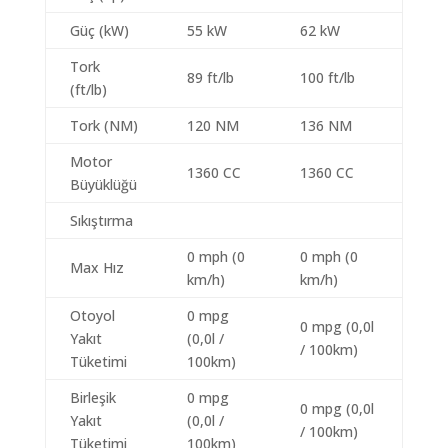
Güç (kW)
55 kW
62 kW
Tork
89 ft/lb
100 ft/lb
(ft/lb)
Tork (NM)
120 NM
136 NM
Motor
1360 CC
1360 CC
Büyüklüğü
Sıkıştırma
0 mph (0
0 mph (0
Max Hız
km/h)
km/h)
Otoyol
0 mpg
0 mpg (0,0l
Yakıt
(0,0l /
/ 100km)
Tüketimi
100km)
Birleşik
0 mpg
0 mpg (0,0l
Yakıt
(0,0l /
/ 100km)
Tüketimi
100km)