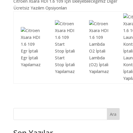
Citroen Xsara HDI 1.6 109 İçin Ekleyebileceğimiz Diğer
Ücretsiz Yazılım Opsiyonları
Egr İptali
Start
Lambda
Laun
Yapılamaz
Stop İptali
(O2) İptali
Kont
Yapılamaz
Yapılamaz
İptali
Yapı
Ara
Son Yazılar