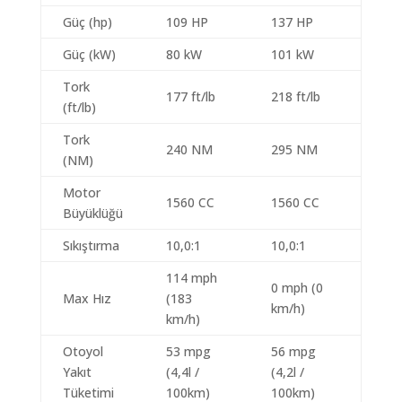
Güç (hp)
109 HP
137 HP
Güç (kW)
80 kW
101 kW
Tork
177 ft/lb
218 ft/lb
(ft/lb)
Tork
240 NM
295 NM
(NM)
Motor
1560 CC
1560 CC
Büyüklüğü
Sıkıştırma
10,0:1
10,0:1
114 mph
0 mph (0
Max Hız
(183
km/h)
km/h)
Otoyol
53 mpg
56 mpg
Yakıt
(4,4l /
(4,2l /
Tüketimi
100km)
100km)