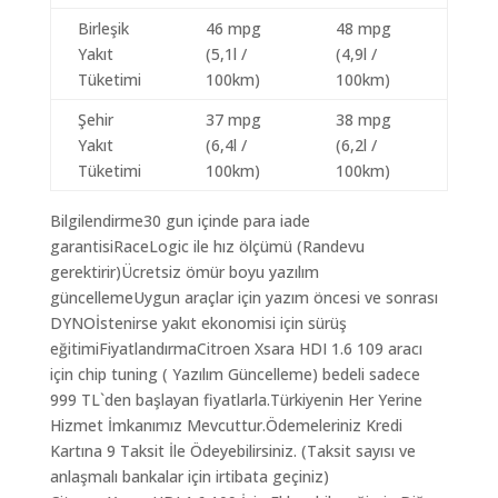
Birleşik
46 mpg
48 mpg
Yakıt
(5,1l /
(4,9l /
Tüketimi
100km)
100km)
Şehir
37 mpg
38 mpg
Yakıt
(6,4l /
(6,2l /
Tüketimi
100km)
100km)
Bilgilendirme30 gun içinde para iade
garantisiRaceLogic ile hız ölçümü (Randevu
gerektirir)Ücretsiz ömür boyu yazılım
güncellemeUygun araçlar için yazım öncesi ve sonrası
DYNOİstenirse yakıt ekonomisi için sürüş
eğitimiFiyatlandırmaCitroen Xsara HDI 1.6 109 aracı
için chip tuning ( Yazılım Güncelleme) bedeli sadece
999 TL`den başlayan fiyatlarla.Türkiyenin Her Yerine
Hizmet İmkanımız Mevcuttur.Ödemeleriniz Kredi
Kartına 9 Taksit İle Ödeyebilirsiniz. (Taksit sayısı ve
anlaşmalı bankalar için irtibata geçiniz)