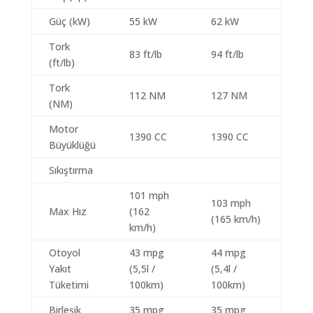
Güç (kW)
55 kW
62 kW
Tork
83 ft/lb
94 ft/lb
(ft/lb)
Tork
112 NM
127 NM
(NM)
Motor
1390 CC
1390 CC
Büyüklüğü
Sıkıştırma
101 mph
103 mph
Max Hız
(162
(165 km/h)
km/h)
Otoyol
43 mpg
44 mpg
Yakıt
(5,5l /
(5,4l /
Tüketimi
100km)
100km)
Birleşik
35 mpg
35 mpg