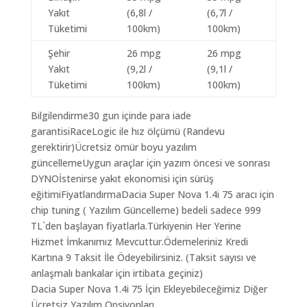
Yakıt
(6,8l /
(6,7l /
Tüketimi
100km)
100km)
Şehir
26 mpg
26 mpg
Yakıt
(9,2l /
(9,1l /
Tüketimi
100km)
100km)
Bilgilendirme30 gun içinde para iade
garantisiRaceLogic ile hız ölçümü (Randevu
gerektirir)Ücretsiz ömür boyu yazılım
güncellemeUygun araçlar için yazım öncesi ve sonrası
DYNOİstenirse yakıt ekonomisi için sürüş
eğitimiFiyatlandırmaDacia Super Nova 1.4i 75 aracı için
chip tuning ( Yazılım Güncelleme) bedeli sadece 999
TL`den başlayan fiyatlarla.Türkiyenin Her Yerine
Hizmet İmkanımız Mevcuttur.Ödemeleriniz Kredi
Kartına 9 Taksit İle Ödeyebilirsiniz. (Taksit sayısı ve
anlaşmalı bankalar için irtibata geçiniz)
Dacia Super Nova 1.4i 75 İçin Ekleyebileceğimiz Diğer
Ücretsiz Yazılım Opsiyonları