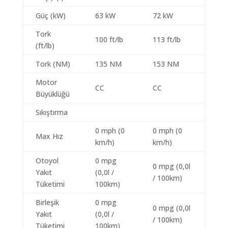
Güç (kW)
63 kW
72 kW
Tork
100 ft/lb
113 ft/lb
(ft/lb)
Tork (NM)
135 NM
153 NM
Motor
CC
CC
Büyüklüğü
Sıkıştırma
0 mph (0
0 mph (0
Max Hız
km/h)
km/h)
Otoyol
0 mpg
0 mpg (0,0l
Yakıt
(0,0l /
/ 100km)
Tüketimi
100km)
Birleşik
0 mpg
0 mpg (0,0l
Yakıt
(0,0l /
/ 100km)
Tüketimi
100km)