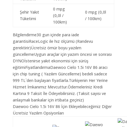
0 mpg
Şehir Yakıt
0 mpg (0,0l
(0,0l /
Tüketimi
/ 100km)
100km)
Bilgilendirme30 gun içinde para iade
garantisiRaceLogic ile hız ölçümü (Randevu
gerektirir)Ücretsiz ömür boyu yazılım
güncellemeUygun araçlar için yazım öncesi ve sonrası
DYNOİstenirse yakıt ekonomisi için sürüş
eğitimiFiyatlandırmaDaewoo Cielo 1.5i 16V 86 aracı
için chip tuning ( Yazılım Güncelleme) bedeli sadece
999 TL`den başlayan fiyatlarla.Türkiyenin Her Yerine
Hizmet İmkanımız Mevcuttur.Ödemeleriniz Kredi
Kartına 9 Taksit İle Ödeyebilirsiniz. (Taksit sayısı ve
anlaşmalı bankalar için irtibata geçiniz)
Daewoo Cielo 1.5i 16V 86 İçin Ekleyebileceğimiz Diğer
Ücretsiz Yazılım Opsiyonları