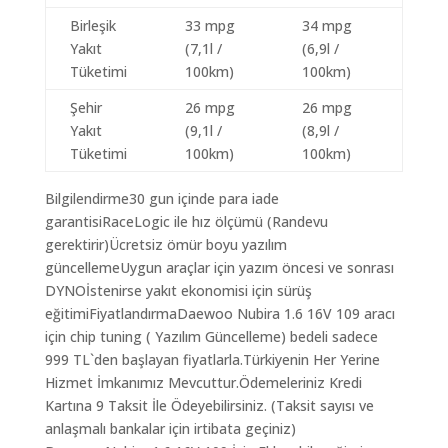
Birleşik
33 mpg
34 mpg
Yakıt
(7,1l /
(6,9l /
Tüketimi
100km)
100km)
Şehir
26 mpg
26 mpg
Yakıt
(9,1l /
(8,9l /
Tüketimi
100km)
100km)
Bilgilendirme30 gun içinde para iade
garantisiRaceLogic ile hız ölçümü (Randevu
gerektirir)Ücretsiz ömür boyu yazılım
güncellemeUygun araçlar için yazım öncesi ve sonrası
DYNOİstenirse yakıt ekonomisi için sürüş
eğitimiFiyatlandırmaDaewoo Nubira 1.6 16V 109 aracı
için chip tuning ( Yazılım Güncelleme) bedeli sadece
999 TL`den başlayan fiyatlarla.Türkiyenin Her Yerine
Hizmet İmkanımız Mevcuttur.Ödemeleriniz Kredi
Kartına 9 Taksit İle Ödeyebilirsiniz. (Taksit sayısı ve
anlaşmalı bankalar için irtibata geçiniz)