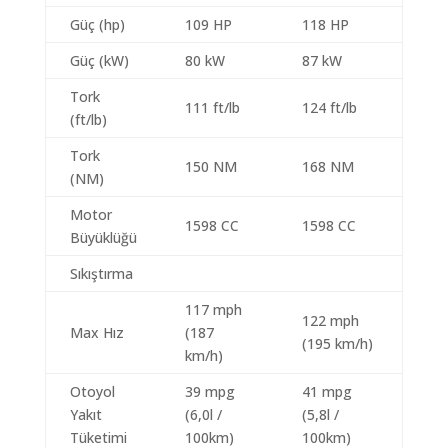
Güç (hp)
109 HP
118 HP
Güç (kW)
80 kW
87 kW
Tork
111 ft/lb
124 ft/lb
(ft/lb)
Tork
150 NM
168 NM
(NM)
Motor
1598 CC
1598 CC
Büyüklüğü
Sıkıştırma
117 mph
122 mph
Max Hız
(187
(195 km/h)
km/h)
Otoyol
39 mpg
41 mpg
Yakıt
(6,0l /
(5,8l /
Tüketimi
100km)
100km)