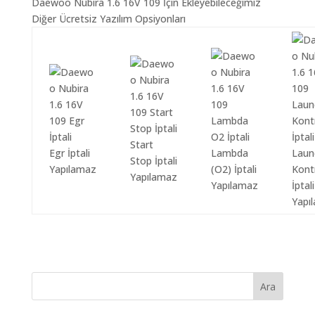
Daewoo Nubira 1.6 16V 109 İçin Ekleyebileceğimiz
Diğer Ücretsiz Yazılım Opsiyonları
Start
Egr İptali
Lambda
Laun
Stop İptali
Yapılamaz
(O2) İptali
Kont
Yapılamaz
Yapılamaz
İptali
Yapı
Ara