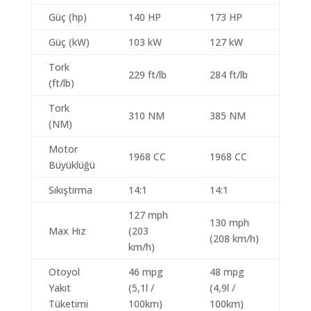
Güç (hp)
140 HP
173 HP
Güç (kW)
103 kW
127 kW
Tork
229 ft/lb
284 ft/lb
(ft/lb)
Tork
310 NM
385 NM
(NM)
Motor
1968 CC
1968 CC
Büyüklüğü
Sıkıştırma
14:1
14:1
127 mph
130 mph
Max Hız
(203
(208 km/h)
km/h)
Otoyol
46 mpg
48 mpg
Yakıt
(5,1l /
(4,9l /
Tüketimi
100km)
100km)