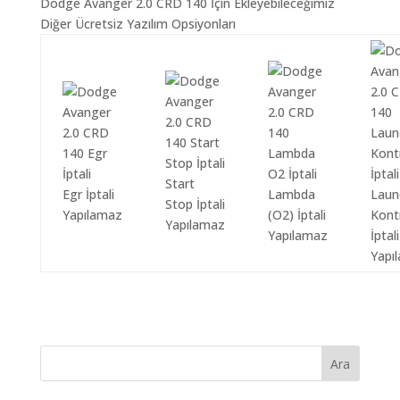
Dodge Avanger 2.0 CRD 140 İçin Ekleyebileceğimiz
Diğer Ücretsiz Yazılım Opsiyonları
Start
Egr İptali
Lambda
Laun
Stop İptali
Yapılamaz
(O2) İptali
Kont
Yapılamaz
Yapılamaz
İptali
Yapı
Ara