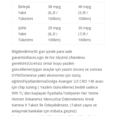
Birleşik
38 mpg
40 mpg
Yakıt
(6,2l /
(5,9l /
Tüketimi
100km)
100km)
Şehir
29 mpg
30 mpg
Yakıt
(8,2l /
(7,9l /
Tüketimi
100km)
100km)
Bilgilendirme30 gun içinde para iade
garantisiRaceLogic ile hız ölçümü (Randevu
gerektirir)Ücretsiz ömür boyu yazılım
güncellemeUygun araçlar için yazım öncesi ve sonrası
DYNOİstenirse yakıt ekonomisi için sürüş
eğitimiFiyatlandırmaDodge Avanger 2.0 CRD 140 aracı
için chip tuning ( Yazılım Güncelleme) bedeli sadece
999 TL`den başlayan fiyatlarla.Türkiyenin Her Yerine
Hizmet İmkanımız Mevcuttur.Ödemeleriniz Kredi
Kartına 9 Taksit İle Ödeyebilirsiniz. (Taksit sayısı ve
anlaşmalı bankalar için irtibata geçiniz)