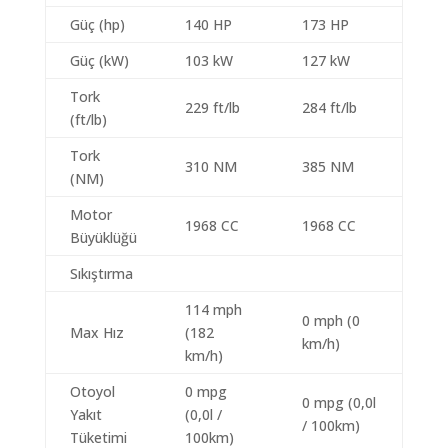
Güç (hp)
140 HP
173 HP
Güç (kW)
103 kW
127 kW
Tork
229 ft/lb
284 ft/lb
(ft/lb)
Tork
310 NM
385 NM
(NM)
Motor
1968 CC
1968 CC
Büyüklüğü
Sıkıştırma
114 mph
0 mph (0
Max Hız
(182
km/h)
km/h)
Otoyol
0 mpg
0 mpg (0,0l
Yakıt
(0,0l /
/ 100km)
Tüketimi
100km)