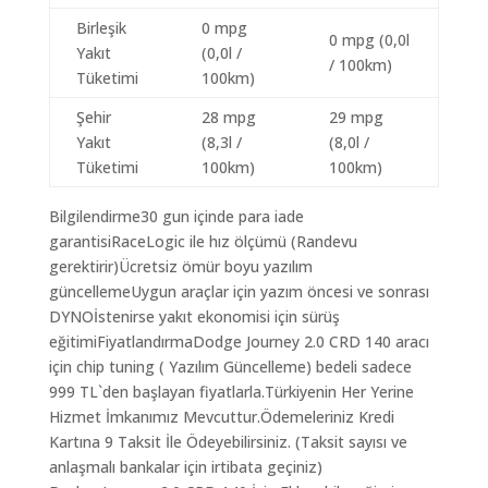
Birleşik
0 mpg
0 mpg (0,0l
Yakıt
(0,0l /
/ 100km)
Tüketimi
100km)
Şehir
28 mpg
29 mpg
Yakıt
(8,3l /
(8,0l /
Tüketimi
100km)
100km)
Bilgilendirme30 gun içinde para iade
garantisiRaceLogic ile hız ölçümü (Randevu
gerektirir)Ücretsiz ömür boyu yazılım
güncellemeUygun araçlar için yazım öncesi ve sonrası
DYNOİstenirse yakıt ekonomisi için sürüş
eğitimiFiyatlandırmaDodge Journey 2.0 CRD 140 aracı
için chip tuning ( Yazılım Güncelleme) bedeli sadece
999 TL`den başlayan fiyatlarla.Türkiyenin Her Yerine
Hizmet İmkanımız Mevcuttur.Ödemeleriniz Kredi
Kartına 9 Taksit İle Ödeyebilirsiniz. (Taksit sayısı ve
anlaşmalı bankalar için irtibata geçiniz)