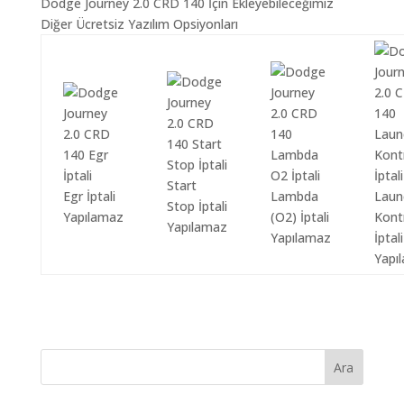
Dodge Journey 2.0 CRD 140 İçin Ekleyebileceğimiz
Diğer Ücretsiz Yazılım Opsiyonları
Start
Egr İptali
Lambda
Laun
Stop İptali
Yapılamaz
(O2) İptali
Kont
Yapılamaz
Yapılamaz
İptali
Yapı
Ara