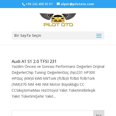
+90 242 408 35 07
alper@pilototo.com
Bir Sayfa Seçin
Audi A1 S1 2.0 TFSI 231
Yazılım Öncesi ve Sonrası Performans Değerleri Orijinal
DeğerlerChip Tuning DeğerleriGüç (hp)231 HP300
HPGüç (kW)0 kW0 kWTork (ft/lb)0 ft/lb0 ft/lbTork
(NM)370 NM 440 NM Motor Büyüklüğü CC
CCSıkıştırmaMax HızOtoyol Yakıt TüketimiBirleşik
Yakıt TüketimiŞehir Yakıt...
Ara