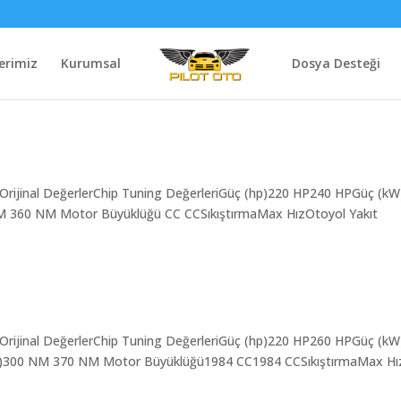
erimiz
Kurumsal
Dosya Desteği
 Orijinal DeğerlerChip Tuning DeğerleriGüç (hp)220 HP240 HPGüç (kW
 NM 360 NM Motor Büyüklüğü CC CCSıkıştırmaMax HızOtoyol Yakıt
 Orijinal DeğerlerChip Tuning DeğerleriGüç (hp)220 HP260 HPGüç (k
(NM)300 NM 370 NM Motor Büyüklüğü1984 CC1984 CCSıkıştırmaMax H