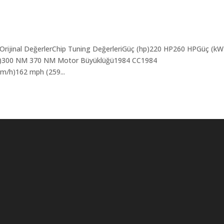
 Orijinal DeğerlerChip Tuning DeğerleriGüç (hp)220 HP260 HPGüç (k
(NM)300 NM 370 NM Motor Büyüklüğü1984 CC1984
m/h)162 mph (259...