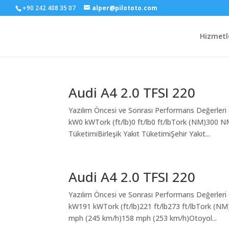
+90 242 408 35 07
alper@pilototo.com
Hizmetl
Audi A4 2.0 TFSI 220
Yazılım Öncesi ve Sonrası Performans Değerleri
kW0 kWTork (ft/lb)0 ft/lb0 ft/lbTork (NM)300
TüketimiBirleşik Yakıt TüketimiŞehir Yakıt...
Audi A4 2.0 TFSI 220
Yazılım Öncesi ve Sonrası Performans Değerleri
kW191 kWTork (ft/lb)221 ft/lb273 ft/lbTork 
mph (245 km/h)158 mph (253 km/h)Otoyol...