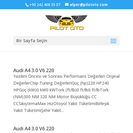
+90 242 408 35 07
alper@pilototo.com
Bir Sayfa Seçin
Audi A4 3.0 V6 220
Yazılım Öncesi ve Sonrası Performans Değerleri Orijinal
DeğerlerChip Tuning DeğerleriGüç (hp)220 HP240
HPGüç (kW)0 kW0 kWTork (ft/lb)0 ft/lb0 ft/lbTork
(NM)300 NM 320 NM Motor Büyüklüğü CC
CCSıkıştırmaMax HızOtoyol Yakıt TüketimiBirleşik
Yakıt TüketimiŞehir Yakıt...
Audi A4 3.0 V6 220