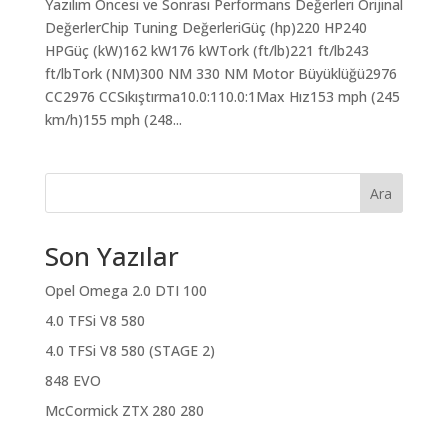
Yazılım Öncesi ve Sonrası Performans Değerleri Orijinal
DeğerlerChip Tuning DeğerleriGüç (hp)220 HP240
HPGüç (kW)162 kW176 kWTork (ft/lb)221 ft/lb243
ft/lbTork (NM)300 NM 330 NM Motor Büyüklüğü2976
CC2976 CCSıkıştırma10.0:110.0:1Max Hız153 mph (245
km/h)155 mph (248...
Ara
Son Yazılar
Opel Omega 2.0 DTI 100
4.0 TFSi V8 580
4.0 TFSi V8 580 (STAGE 2)
848 EVO
McCormick ZTX 280 280