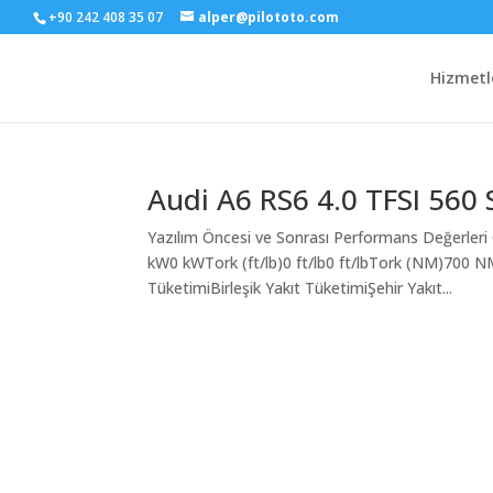
+90 242 408 35 07
alper@pilototo.com
Hizmetl
Audi A6 RS6 4.0 TFSI 560
Yazılım Öncesi ve Sonrası Performans Değerleri
kW0 kWTork (ft/lb)0 ft/lb0 ft/lbTork (NM)700
TüketimiBirleşik Yakıt TüketimiŞehir Yakıt...