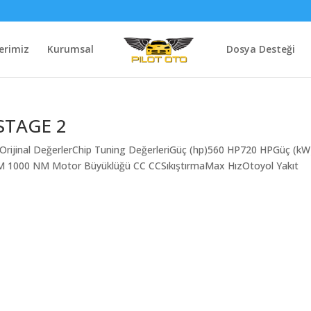
erimiz
Kurumsal
Dosya Desteği
 STAGE 2
 Orijinal DeğerlerChip Tuning DeğerleriGüç (hp)560 HP720 HPGüç (kW
 NM 1000 NM Motor Büyüklüğü CC CCSıkıştırmaMax HızOtoyol Yakıt