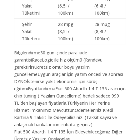
Yakıt
(6,5l /
(6,4l /
Tüketimi
100km)
100km)
Şehir
28 mpg
28 mpg
Yakıt
(8,5l /
(8,4l /
Tüketimi
100km)
100km)
Bilgilendirme30 gun içinde para iade
garantisiRaceLogic ile hız ölçümü (Randevu
gerektirir)Ücretsiz ömür boyu yazılım
güncellemeUygun araçlar için yazım öncesi ve sonrası
DYNOİstenirse yakıt ekonomisi için sürüş
eğitimiFiyatlandırmaFiat 500 Abarth 1.4 T 135 aracı için
chip tuning ( Yazılım Güncelleme) bedeli sadece 999
TL`den başlayan fiyatlarla.Türkiyenin Her Yerine
Hizmet İmkanımız Mevcuttur.Ödemeleriniz Kredi
Kartına 9 Taksit İle Ödeyebilirsiniz. (Taksit sayısı ve
anlaşmalı bankalar için irtibata geçiniz)
Fiat 500 Abarth 1.4 T 135 İçin Ekleyebileceğimiz Diğer
Ücretsiz Yazılım Opsiyonları