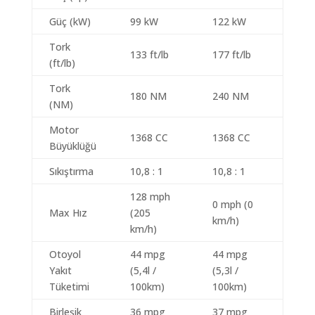
Güç (kW)
99 kW
122 kW
Tork
133 ft/lb
177 ft/lb
(ft/lb)
Tork
180 NM
240 NM
(NM)
Motor
1368 CC
1368 CC
Büyüklüğü
Sıkıştırma
10,8 : 1
10,8 : 1
128 mph
0 mph (0
Max Hız
(205
km/h)
km/h)
Otoyol
44 mpg
44 mpg
Yakıt
(5,4l /
(5,3l /
Tüketimi
100km)
100km)
Birleşik
36 mpg
37 mpg