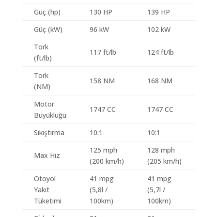
Güç (hp)
130 HP
139 HP
Güç (kW)
96 kW
102 kW
Tork
117 ft/lb
124 ft/lb
(ft/lb)
Tork
158 NM
168 NM
(NM)
Motor
1747 CC
1747 CC
Büyüklüğü
Sıkıştırma
10:1
10:1
125 mph
128 mph
Max Hız
(200 km/h)
(205 km/h)
Otoyol
41 mpg
41 mpg
Yakıt
(5,8l /
(5,7l /
Tüketimi
100km)
100km)