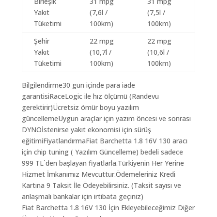
Birleşik
31 mpg
31 mpg
Yakıt
(7,6l /
(7,5l /
Tüketimi
100km)
100km)
Şehir
22 mpg
22 mpg
Yakıt
(10,7l /
(10,6l /
Tüketimi
100km)
100km)
Bilgilendirme30 gun içinde para iade
garantisiRaceLogic ile hız ölçümü (Randevu
gerektirir)Ücretsiz ömür boyu yazılım
güncellemeUygun araçlar için yazım öncesi ve sonrası
DYNOİstenirse yakıt ekonomisi için sürüş
eğitimiFiyatlandırmaFiat Barchetta 1.8 16V 130 aracı
için chip tuning ( Yazılım Güncelleme) bedeli sadece
999 TL`den başlayan fiyatlarla.Türkiyenin Her Yerine
Hizmet İmkanımız Mevcuttur.Ödemeleriniz Kredi
Kartına 9 Taksit İle Ödeyebilirsiniz. (Taksit sayısı ve
anlaşmalı bankalar için irtibata geçiniz)
Fiat Barchetta 1.8 16V 130 İçin Ekleyebileceğimiz Diğer