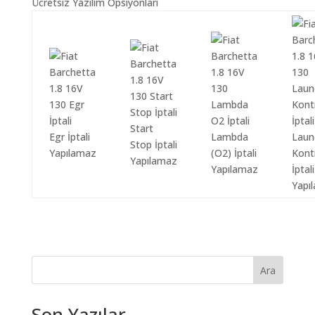
Ücretsiz Yazılım Opsiyonları
Start
Egr İptali
Lambda
Laun
Stop İptali
Yapılamaz
(O2) İptali
Kont
Yapılamaz
Yapılamaz
İptali
Yapı
Ara
Son Yazılar