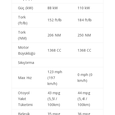
Güç (kW)
88 kW
110 kW
Tork
152 ft/lb
184 ft/lb
(ft/lb)
Tork
206 NM
250 NM
(NM)
Motor
1368 CC
1368 CC
Büyüklüğü
Sıkıştırma
123 mph
0 mph (0
Max Hız
(197
km/h)
km/h)
Otoyol
43 mpg
44 mpg
Yakıt
(5,5l /
(5,4l /
Tüketimi
100km)
100km)
Birleşik
35 mpg
36 mpg