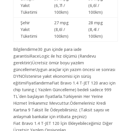
Yakıt
(6,7l /
(6,6l /
Tüketimi
100km)
100km)
Şehir
27 mpg
28 mpg
Yakıt
(8,6l /
(8,4l /
Tüketimi
100km)
100km)
Bilgilendirme30 gun içinde para iade
garantisiRaceLogic ile hız ölçümü (Randevu
gerektirir)Ücretsiz ömür boyu yazılım
güncellemeUygun araçlar için yazım öncesi ve sonrası
DYNOİstenirse yakıt ekonomisi için sürüş
eğitimiFiyatlandırmaFiat Bravo 1.4 T-JET 120 aracı için
chip tuning ( Yazılım Güncelleme) bedeli sadece 999
TL`den başlayan fiyatlarla.Türkiyenin Her Yerine
Hizmet İmkanımız Mevcuttur.Ödemeleriniz Kredi
Kartına 9 Taksit İle Ödeyebilirsiniz. (Taksit sayısı ve
anlaşmalı bankalar için irtibata geçiniz)
Fiat Bravo 1.4 T-JET 120 İçin Ekleyebileceğimiz Diğer
Ücretsiz Yazılım Opsiyonları