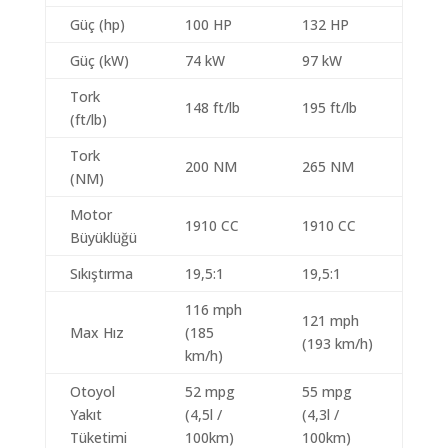
Güç (hp)
100 HP
132 HP
Güç (kW)
74 kW
97 kW
Tork
148 ft/lb
195 ft/lb
(ft/lb)
Tork
200 NM
265 NM
(NM)
Motor
1910 CC
1910 CC
Büyüklüğü
Sıkıştırma
19,5:1
19,5:1
116 mph
121 mph
Max Hız
(185
(193 km/h)
km/h)
Otoyol
52 mpg
55 mpg
Yakıt
(4,5l /
(4,3l /
Tüketimi
100km)
100km)