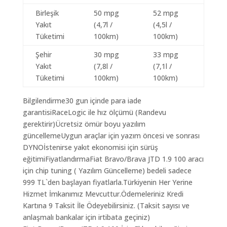
Birleşik
50 mpg
52 mpg
Yakıt
(4,7l /
(4,5l /
Tüketimi
100km)
100km)
Şehir
30 mpg
33 mpg
Yakıt
(7,8l /
(7,1l /
Tüketimi
100km)
100km)
Bilgilendirme30 gun içinde para iade
garantisiRaceLogic ile hız ölçümü (Randevu
gerektirir)Ücretsiz ömür boyu yazılım
güncellemeUygun araçlar için yazım öncesi ve sonrası
DYNOİstenirse yakıt ekonomisi için sürüş
eğitimiFiyatlandırmaFiat Bravo/Brava JTD 1.9 100 aracı
için chip tuning ( Yazılım Güncelleme) bedeli sadece
999 TL`den başlayan fiyatlarla.Türkiyenin Her Yerine
Hizmet İmkanımız Mevcuttur.Ödemeleriniz Kredi
Kartına 9 Taksit İle Ödeyebilirsiniz. (Taksit sayısı ve
anlaşmalı bankalar için irtibata geçiniz)