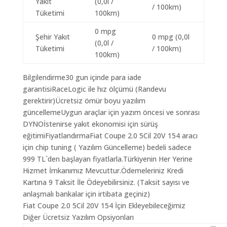
Yakıt
(0,0l /
/ 100km)
Tüketimi
100km)
0 mpg
Şehir Yakıt
0 mpg (0,0l
(0,0l /
Tüketimi
/ 100km)
100km)
Bilgilendirme30 gun içinde para iade
garantisiRaceLogic ile hız ölçümü (Randevu
gerektirir)Ücretsiz ömür boyu yazılım
güncellemeUygun araçlar için yazım öncesi ve sonrası
DYNOİstenirse yakıt ekonomisi için sürüş
eğitimiFiyatlandırmaFiat Coupe 2.0 5Cil 20V 154 aracı
için chip tuning ( Yazılım Güncelleme) bedeli sadece
999 TL`den başlayan fiyatlarla.Türkiyenin Her Yerine
Hizmet İmkanımız Mevcuttur.Ödemeleriniz Kredi
Kartına 9 Taksit İle Ödeyebilirsiniz. (Taksit sayısı ve
anlaşmalı bankalar için irtibata geçiniz)
Fiat Coupe 2.0 5Cil 20V 154 İçin Ekleyebileceğimiz
Diğer Ücretsiz Yazılım Opsiyonları