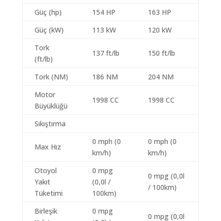
Güç (hp)
154 HP
163 HP
Güç (kW)
113 kW
120 kW
Tork
137 ft/lb
150 ft/lb
(ft/lb)
Tork (NM)
186 NM
204 NM
Motor
1998 CC
1998 CC
Büyüklüğü
Sıkıştırma
0 mph (0
0 mph (0
Max Hız
km/h)
km/h)
Otoyol
0 mpg
0 mpg (0,0l
Yakıt
(0,0l /
/ 100km)
Tüketimi
100km)
Birleşik
0 mpg
0 mpg (0,0l