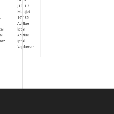
ali
AdBlue
maz
İptali
Yapılamaz