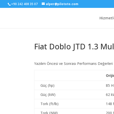
+90 242 408 35 07
alper@pilototo.com
Hizmetl
Fiat Doblo JTD 1.3 Mul
Yazılım Öncesi ve Sonrası Performans Değerleri
Orij
Güç (hp)
85 H
Güç (kW)
62 
Tork (ft/lb)
148 f
Tork (NM)
200