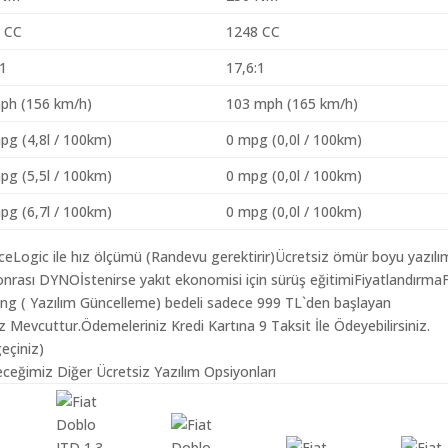
 CC
1248 CC
:1
17,6:1
ph (156 km/h)
103 mph (165 km/h)
pg (4,8l / 100km)
0 mpg (0,0l / 100km)
pg (5,5l / 100km)
0 mpg (0,0l / 100km)
pg (6,7l / 100km)
0 mpg (0,0l / 100km)
aceLogic ile hız ölçümü (Randevu gerektirir)Ücretsiz ömür boyu yazılı
nrası DYNOİstenirse yakıt ekonomisi için sürüş eğitimiFiyatlandırmaF
ning ( Yazılım Güncelleme) bedeli sadece 999 TL`den başlayan
z Mevcuttur.Ödemeleriniz Kredi Kartına 9 Taksit İle Ödeyebilirsiniz.
geçiniz)
leceğimiz Diğer Ücretsiz Yazılım Opsiyonları