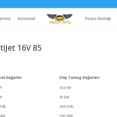
erimiz
Kurumsal
Dosya Desteği
tiJet 16V 85
inal Değerler
Chip Tuning Değerleri
P
104 HP
kW
76 kW
t/lb
184 ft/lb
 NM
250 NM