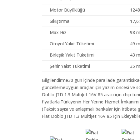
Motor Büyüklüğü
1248
Sıkıştırma
17,6
Max Hız
98 m
Otoyol Yakıt Tüketimi
49 m
Birleşik Yakıt Tüketimi
43 m
Şehir Yakıt Tüketimi
35 m
Bilgilendirme30 gun içinde para iade garantisiR
güncellemeUygun araçlar için yazım öncesi ve so
Doblo JTD 1.3 MultiJet 16V 85 aracı için chip tu
fiyatlarla.Türkiyenin Her Yerine Hizmet İmkanımı
(Taksit sayısı ve anlaşmalı bankalar için irtibata 
Fiat Doblo JTD 1.3 MultiJet 16V 85 İçin Ekleyebi