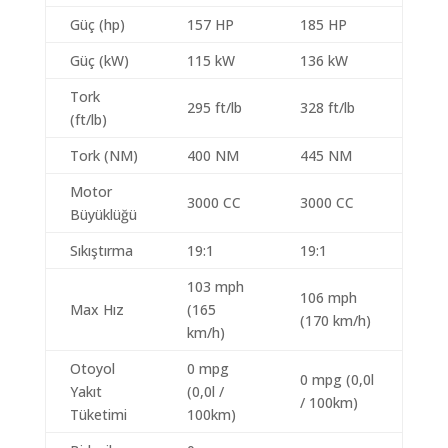
Güç (hp)
157 HP
185 HP
Güç (kW)
115 kW
136 kW
Tork
295 ft/lb
328 ft/lb
(ft/lb)
Tork (NM)
400 NM
445 NM
Motor
3000 CC
3000 CC
Büyüklüğü
Sıkıştırma
19:1
19:1
103 mph
106 mph
Max Hız
(165
(170 km/h)
km/h)
Otoyol
0 mpg
0 mpg (0,0l
Yakıt
(0,0l /
/ 100km)
Tüketimi
100km)