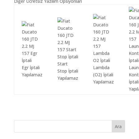
Diğer Ücretsiz Yazılım Opsiyonları
Start
Egr İptali
Lambda
Laun
Stop İptali
Yapılamaz
(O2) İptali
Kont
Yapılamaz
Yapılamaz
İptali
Yapı
Ara