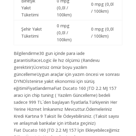
Birleşik
0 mpg
0 mpg (0,0l
Yakıt
(0,0l /
/ 100km)
Tüketimi
100km)
0 mpg
Şehir Yakıt
0 mpg (0,0l
(0,0l /
Tüketimi
/ 100km)
100km)
Bilgilendirme30 gun içinde para iade
garantisiRaceLogic ile hız ölçümü (Randevu
gerektirir)Ücretsiz ömür boyu yazılım
güncellemeUygun araçlar için yazım öncesi ve sonrası
DYNOİstenirse yakıt ekonomisi için sürüş
eğitimiFiyatlandırmaFiat Ducato 160 JTD 2.2 MJ 157
aracı için chip tuning ( Yazılım Güncelleme) bedeli
sadece 999 TL`den başlayan fiyatlarla.Türkiyenin Her
Yerine Hizmet İmkanımız Mevcuttur.Ödemeleriniz
Kredi Kartına 9 Taksit İle Ödeyebilirsiniz. (Taksit sayısı
ve anlaşmalı bankalar için irtibata geçiniz)
Fiat Ducato 160 JTD 2.2 MJ 157 İçin Ekleyebileceğimiz