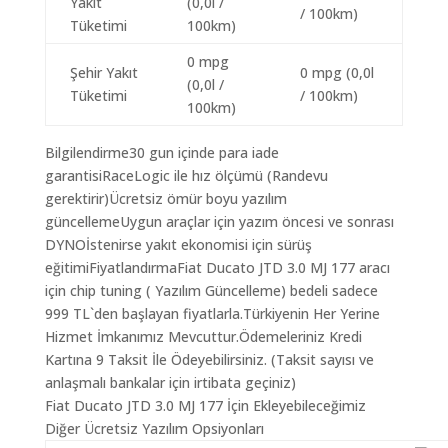
Yakıt
(0,0l /
/ 100km)
Tüketimi
100km)
0 mpg
Şehir Yakıt
0 mpg (0,0l
(0,0l /
Tüketimi
/ 100km)
100km)
Bilgilendirme30 gun içinde para iade
garantisiRaceLogic ile hız ölçümü (Randevu
gerektirir)Ücretsiz ömür boyu yazılım
güncellemeUygun araçlar için yazım öncesi ve sonrası
DYNOİstenirse yakıt ekonomisi için sürüş
eğitimiFiyatlandırmaFiat Ducato JTD 3.0 MJ 177 aracı
için chip tuning ( Yazılım Güncelleme) bedeli sadece
999 TL`den başlayan fiyatlarla.Türkiyenin Her Yerine
Hizmet İmkanımız Mevcuttur.Ödemeleriniz Kredi
Kartına 9 Taksit İle Ödeyebilirsiniz. (Taksit sayısı ve
anlaşmalı bankalar için irtibata geçiniz)
Fiat Ducato JTD 3.0 MJ 177 İçin Ekleyebileceğimiz
Diğer Ücretsiz Yazılım Opsiyonları