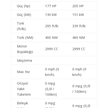
Güç (hp)
177 HP
205 HP
Güç (kW)
130 kW
151 kW
Tork
295 ft/lb
339 ft/lb
(ft/lb)
Tork (NM)
400 NM
460 NM
Motor
2999 CC
2999 CC
Büyüklüğü
Sıkıştırma
0 mph (0
0 mph (0
Max Hız
km/h)
km/h)
Otoyol
0 mpg
0 mpg (0,0l
Yakıt
(0,0l /
/ 100km)
Tüketimi
100km)
Birleşik
0 mpg
0 mpg (0,0l