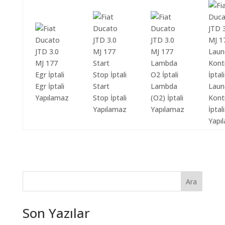
Egr İptali
Start
Lambda
Laun
Yapılamaz
Stop İptali
(O2) İptali
Kont
Yapılamaz
Yapılamaz
İptali
Yapı
Ara
Son Yazılar