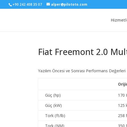
+90 242 408 35 07
alper@pilototo.com
Hizmetl
Fiat Freemont 2.0 Mult
Yazılım Öncesi ve Sonrası Performans Değerleri
Orij
Güç (hp)
170 
Güç (kW)
125
Tork (ft/lb)
258 f
Tork (NM)
350