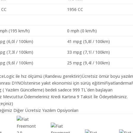
 CC
1956 CC
mph (195 km/h)
0 mph (0 km/h)
pg (6,0l / 100km)
41 mpg (5,8l / 100km)
pg (7,3l / 100km)
33 mpg (7,1l / 100km)
pg (9,6l / 100km)
25 mpg (9,4l / 100km)
aceLogic ile hız ölçümü (Randevu gerektirir)Ücretsiz ömür boyu yazılı
nrası DYNOİstenirse yakıt ekonomisi için sürüş eğitimiFiyatlandırmaF
ing ( Yazılım Güncelleme) bedeli sadece 999 TL`den başlayan
z Mevcuttur.Ödemeleriniz Kredi Kartına 9 Taksit İle Ödeyebilirsiniz.
geçiniz)
ceğimiz Diğer Ücretsiz Yazılım Opsiyonları