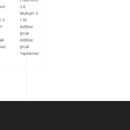
ali
AdBlue
maz
İptali
Yapılamaz