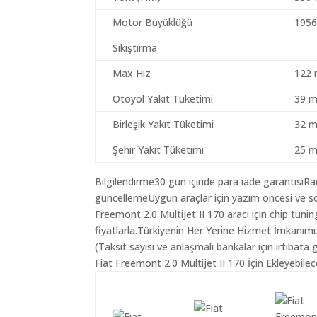
Motor Büyüklüğü
1956
Sıkıştırma
Max Hız
122 
Otoyol Yakıt Tüketimi
39 m
Birleşik Yakıt Tüketimi
32 m
Şehir Yakıt Tüketimi
25 m
Bilgilendirme30 gun içinde para iade garantisiR
güncellemeUygun araçlar için yazım öncesi ve so
Freemont 2.0 Multijet II 170 aracı için chip tun
fiyatlarla.Türkiyenin Her Yerine Hizmet İmkanımı
(Taksit sayısı ve anlaşmalı bankalar için irtibata 
Fiat Freemont 2.0 Multijet II 170 İçin Ekleyebile