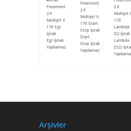
Start
Egr İptali
Lambda
Stop İptali
Yapılamaz
(O2) İpta
Yapılamaz
Yapılam
Arşivler