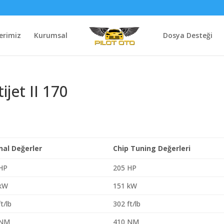
erimiz
Kurumsal
Dosya Desteği
ijet II 170
inal Değerler
Chip Tuning Değerleri
HP
205 HP
 kW
151 kW
t/lb
302 ft/lb
 NM
410 NM