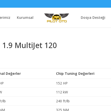
erimiz
Kurumsal
Dosya Desteği
 1.9 MultiJet 120
inal Değerler
Chip Tuning Değerleri
HP
152 HP
kW
112 kW
t/lb
240 ft/lb
 NM
325 NM