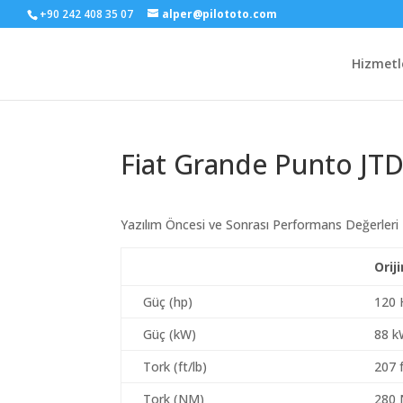
+90 242 408 35 07
alper@pilototo.com
Hizmetl
Fiat Grande Punto JTD
Yazılım Öncesi ve Sonrası Performans Değerleri
Orij
Güç (hp)
120 
Güç (kW)
88 
Tork (ft/lb)
207 f
Tork (NM)
280