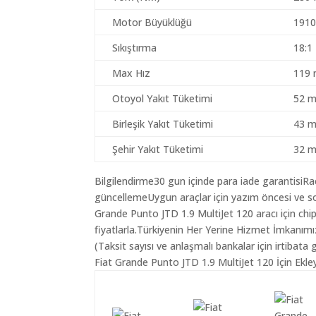
Motor Büyüklüğü
1910
Sıkıştırma
18:1
Max Hız
119 
Otoyol Yakıt Tüketimi
52 m
Birleşik Yakıt Tüketimi
43 m
Şehir Yakıt Tüketimi
32 m
Bilgilendirme30 gun içinde para iade garantisiR
güncellemeUygun araçlar için yazım öncesi ve so
Grande Punto JTD 1.9 MultiJet 120 aracı için ch
fiyatlarla.Türkiyenin Her Yerine Hizmet İmkanımı
(Taksit sayısı ve anlaşmalı bankalar için irtibata 
Fiat Grande Punto JTD 1.9 MultiJet 120 İçin Ekle