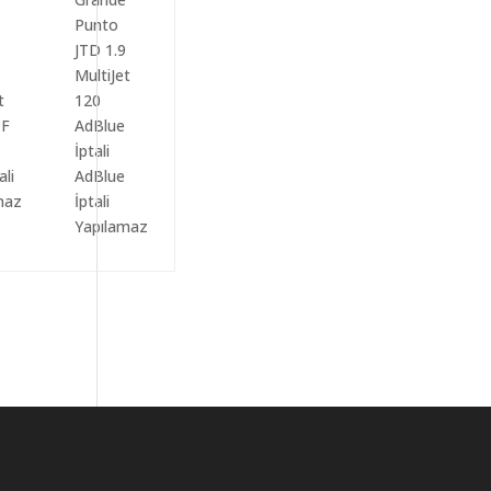
ali
AdBlue
maz
İptali
Yapılamaz