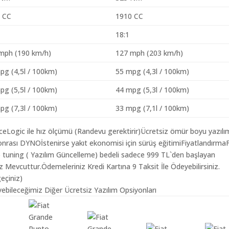
 CC
1910 CC
18:1
mph (190 km/h)
127 mph (203 km/h)
pg (4,5l / 100km)
55 mpg (4,3l / 100km)
pg (5,5l / 100km)
44 mpg (5,3l / 100km)
pg (7,3l / 100km)
33 mpg (7,1l / 100km)
aceLogic ile hız ölçümü (Randevu gerektirir)Ücretsiz ömür boyu yazılı
nrası DYNOİstenirse yakıt ekonomisi için sürüş eğitimiFiyatlandırmaF
ip tuning ( Yazılım Güncelleme) bedeli sadece 999 TL`den başlayan
z Mevcuttur.Ödemeleriniz Kredi Kartına 9 Taksit İle Ödeyebilirsiniz.
geçiniz)
yebileceğimiz Diğer Ücretsiz Yazılım Opsiyonları