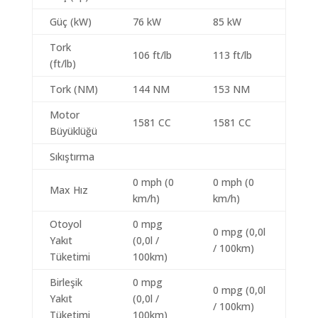
Güç (kW)
76 kW
85 kW
Tork
106 ft/lb
113 ft/lb
(ft/lb)
Tork (NM)
144 NM
153 NM
Motor
1581 CC
1581 CC
Büyüklüğü
Sıkıştırma
0 mph (0
0 mph (0
Max Hız
km/h)
km/h)
Otoyol
0 mpg
0 mpg (0,0l
Yakıt
(0,0l /
/ 100km)
Tüketimi
100km)
Birleşik
0 mpg
0 mpg (0,0l
Yakıt
(0,0l /
/ 100km)
Tüketimi
100km)