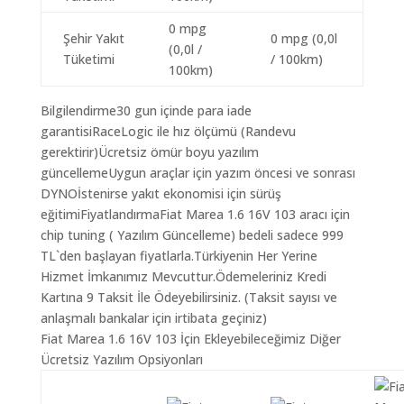
0 mpg
Şehir Yakıt
0 mpg (0,0l
(0,0l /
Tüketimi
/ 100km)
100km)
Bilgilendirme30 gun içinde para iade
garantisiRaceLogic ile hız ölçümü (Randevu
gerektirir)Ücretsiz ömür boyu yazılım
güncellemeUygun araçlar için yazım öncesi ve sonrası
DYNOİstenirse yakıt ekonomisi için sürüş
eğitimiFiyatlandırmaFiat Marea 1.6 16V 103 aracı için
chip tuning ( Yazılım Güncelleme) bedeli sadece 999
TL`den başlayan fiyatlarla.Türkiyenin Her Yerine
Hizmet İmkanımız Mevcuttur.Ödemeleriniz Kredi
Kartına 9 Taksit İle Ödeyebilirsiniz. (Taksit sayısı ve
anlaşmalı bankalar için irtibata geçiniz)
Fiat Marea 1.6 16V 103 İçin Ekleyebileceğimiz Diğer
Ücretsiz Yazılım Opsiyonları