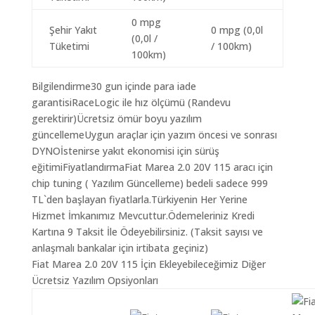
0 mpg
Şehir Yakıt
0 mpg (0,0l
(0,0l /
Tüketimi
/ 100km)
100km)
Bilgilendirme30 gun içinde para iade
garantisiRaceLogic ile hız ölçümü (Randevu
gerektirir)Ücretsiz ömür boyu yazılım
güncellemeUygun araçlar için yazım öncesi ve sonrası
DYNOİstenirse yakıt ekonomisi için sürüş
eğitimiFiyatlandırmaFiat Marea 2.0 20V 115 aracı için
chip tuning ( Yazılım Güncelleme) bedeli sadece 999
TL`den başlayan fiyatlarla.Türkiyenin Her Yerine
Hizmet İmkanımız Mevcuttur.Ödemeleriniz Kredi
Kartına 9 Taksit İle Ödeyebilirsiniz. (Taksit sayısı ve
anlaşmalı bankalar için irtibata geçiniz)
Fiat Marea 2.0 20V 115 İçin Ekleyebileceğimiz Diğer
Ücretsiz Yazılım Opsiyonları