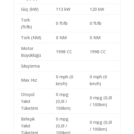
Güç (kW)
113 kW
120 kW
Tork
0 ft/lb
0 ft/lb
(ft/lb)
Tork (NM)
0 NM
0 NM
Motor
1998 CC
1998 CC
Büyüklüğü
Sıkıştırma
0 mph (0
0 mph (0
Max Hız
km/h)
km/h)
Otoyol
0 mpg
0 mpg (0,0l
Yakıt
(0,0l /
/ 100km)
Tüketimi
100km)
Birleşik
0 mpg
0 mpg (0,0l
Yakıt
(0,0l /
/ 100km)
Tüketimi
100km)