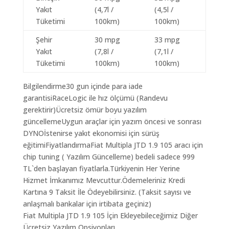
Yakıt
(4,7l /
(4,5l /
Tüketimi
100km)
100km)
Şehir
30 mpg
33 mpg
Yakıt
(7,8l /
(7,1l /
Tüketimi
100km)
100km)
Bilgilendirme30 gun içinde para iade
garantisiRaceLogic ile hız ölçümü (Randevu
gerektirir)Ücretsiz ömür boyu yazılım
güncellemeUygun araçlar için yazım öncesi ve sonrası
DYNOİstenirse yakıt ekonomisi için sürüş
eğitimiFiyatlandırmaFiat Multipla JTD 1.9 105 aracı için
chip tuning ( Yazılım Güncelleme) bedeli sadece 999
TL`den başlayan fiyatlarla.Türkiyenin Her Yerine
Hizmet İmkanımız Mevcuttur.Ödemeleriniz Kredi
Kartına 9 Taksit İle Ödeyebilirsiniz. (Taksit sayısı ve
anlaşmalı bankalar için irtibata geçiniz)
Fiat Multipla JTD 1.9 105 İçin Ekleyebileceğimiz Diğer
Ücretsiz Yazılım Opsiyonları