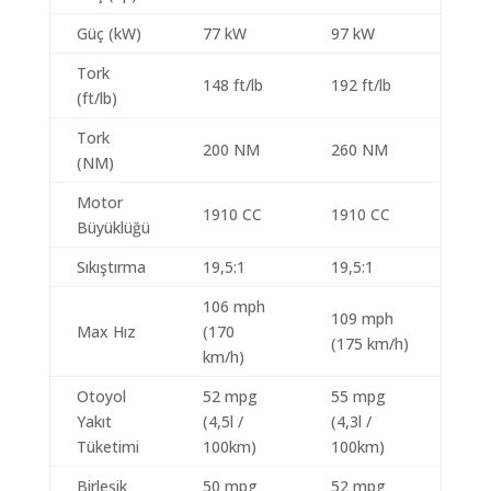
Güç (kW)
77 kW
97 kW
Tork
148 ft/lb
192 ft/lb
(ft/lb)
Tork
200 NM
260 NM
(NM)
Motor
1910 CC
1910 CC
Büyüklüğü
Sıkıştırma
19,5:1
19,5:1
106 mph
109 mph
Max Hız
(170
(175 km/h)
km/h)
Otoyol
52 mpg
55 mpg
Yakıt
(4,5l /
(4,3l /
Tüketimi
100km)
100km)
Birleşik
50 mpg
52 mpg