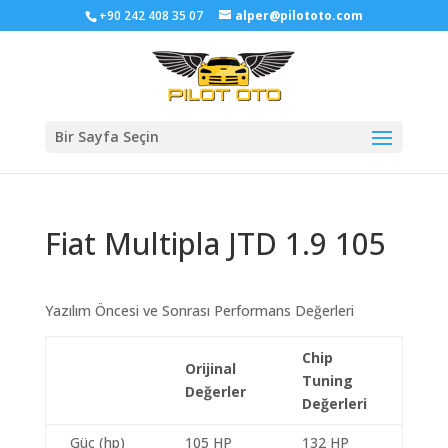
+90 242 408 35 07
alper@pilototo.com
Bir Sayfa Seçin
Fiat Multipla JTD 1.9 105
Yazılım Öncesi ve Sonrası Performans Değerleri
Chip
Orijinal
Tuning
Değerler
Değerleri
Güç (hp)
105 HP
132 HP