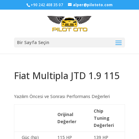
+90 242 408 35 07
alper@pilototo.com
Bir Sayfa Seçin
Fiat Multipla JTD 1.9 115
Yazılım Öncesi ve Sonrası Performans Değerleri
Chip
Orijinal
Tuning
Değerler
Değerleri
Güç (hp)
115 HP
139 HP