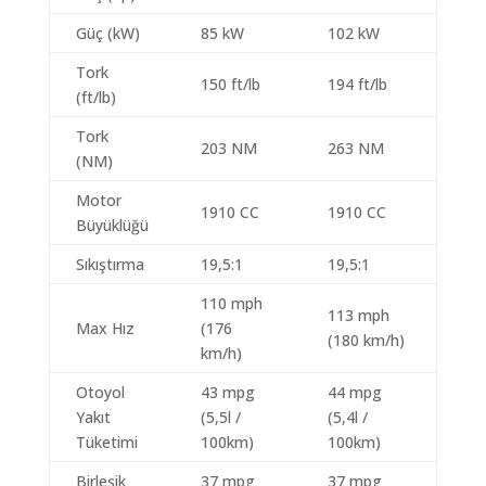
Güç (kW)
85 kW
102 kW
Tork
150 ft/lb
194 ft/lb
(ft/lb)
Tork
203 NM
263 NM
(NM)
Motor
1910 CC
1910 CC
Büyüklüğü
Sıkıştırma
19,5:1
19,5:1
110 mph
113 mph
Max Hız
(176
(180 km/h)
km/h)
Otoyol
43 mpg
44 mpg
Yakıt
(5,5l /
(5,4l /
Tüketimi
100km)
100km)
Birleşik
37 mpg
37 mpg