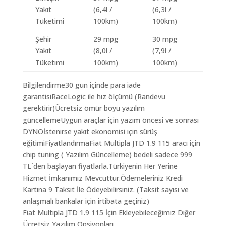
Yakıt
(6,4l /
(6,3l /
Tüketimi
100km)
100km)
Şehir
29 mpg
30 mpg
Yakıt
(8,0l /
(7,9l /
Tüketimi
100km)
100km)
Bilgilendirme30 gun içinde para iade
garantisiRaceLogic ile hız ölçümü (Randevu
gerektirir)Ücretsiz ömür boyu yazılım
güncellemeUygun araçlar için yazım öncesi ve sonrası
DYNOİstenirse yakıt ekonomisi için sürüş
eğitimiFiyatlandırmaFiat Multipla JTD 1.9 115 aracı için
chip tuning ( Yazılım Güncelleme) bedeli sadece 999
TL`den başlayan fiyatlarla.Türkiyenin Her Yerine
Hizmet İmkanımız Mevcuttur.Ödemeleriniz Kredi
Kartına 9 Taksit İle Ödeyebilirsiniz. (Taksit sayısı ve
anlaşmalı bankalar için irtibata geçiniz)
Fiat Multipla JTD 1.9 115 İçin Ekleyebileceğimiz Diğer
Ücretsiz Yazılım Opsiyonları