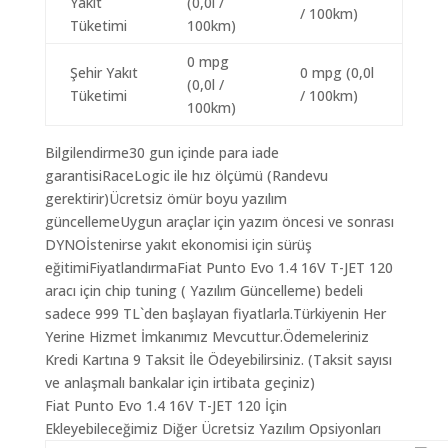
Yakıt
(0,0l /
/ 100km)
Tüketimi
100km)
0 mpg
Şehir Yakıt
0 mpg (0,0l
(0,0l /
Tüketimi
/ 100km)
100km)
Bilgilendirme30 gun içinde para iade
garantisiRaceLogic ile hız ölçümü (Randevu
gerektirir)Ücretsiz ömür boyu yazılım
güncellemeUygun araçlar için yazım öncesi ve sonrası
DYNOİstenirse yakıt ekonomisi için sürüş
eğitimiFiyatlandırmaFiat Punto Evo 1.4 16V T-JET 120
aracı için chip tuning ( Yazılım Güncelleme) bedeli
sadece 999 TL`den başlayan fiyatlarla.Türkiyenin Her
Yerine Hizmet İmkanımız Mevcuttur.Ödemeleriniz
Kredi Kartına 9 Taksit İle Ödeyebilirsiniz. (Taksit sayısı
ve anlaşmalı bankalar için irtibata geçiniz)
Fiat Punto Evo 1.4 16V T-JET 120 İçin
Ekleyebileceğimiz Diğer Ücretsiz Yazılım Opsiyonları