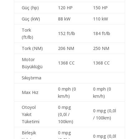
Güç (hp)
120 HP
150 HP
Güç (kW)
88 kW
110 kW
Tork
152 ft/lb
184 ft/lb
(ft/lb)
Tork (NM)
206 NM
250 NM
Motor
1368 CC
1368 CC
Büyüklüğü
Sıkıştırma
0 mph (0
0 mph (0
Max Hız
km/h)
km/h)
Otoyol
0 mpg
0 mpg (0,0l
Yakıt
(0,0l /
/ 100km)
Tüketimi
100km)
Birleşik
0 mpg
0 mpg (0,0l