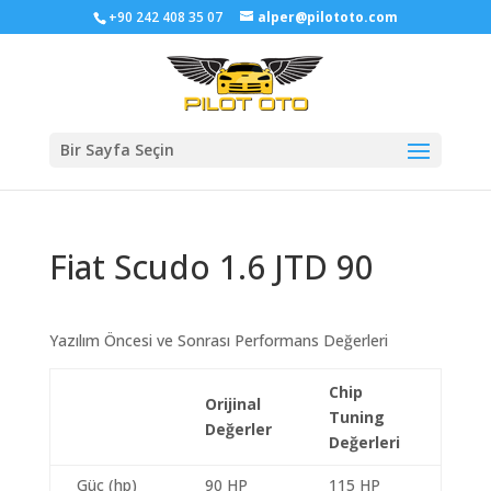
+90 242 408 35 07
alper@pilototo.com
Bir Sayfa Seçin
Fiat Scudo 1.6 JTD 90
Yazılım Öncesi ve Sonrası Performans Değerleri
Chip
Orijinal
Tuning
Değerler
Değerleri
Güç (hp)
90 HP
115 HP