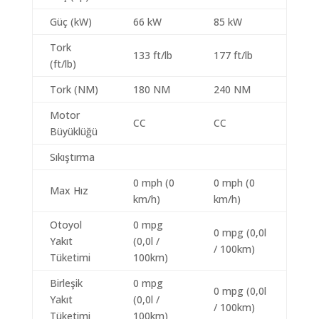
Güç (kW)
66 kW
85 kW
Tork
133 ft/lb
177 ft/lb
(ft/lb)
Tork (NM)
180 NM
240 NM
Motor
CC
CC
Büyüklüğü
Sıkıştırma
0 mph (0
0 mph (0
Max Hız
km/h)
km/h)
Otoyol
0 mpg
0 mpg (0,0l
Yakıt
(0,0l /
/ 100km)
Tüketimi
100km)
Birleşik
0 mpg
0 mpg (0,0l
Yakıt
(0,0l /
/ 100km)
Tüketimi
100km)