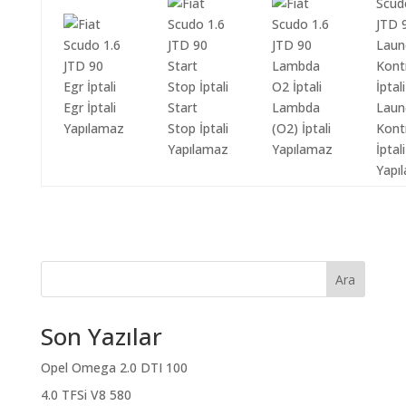
Egr İptali
Start
Lambda
Laun
Yapılamaz
Stop İptali
(O2) İptali
Kont
Yapılamaz
Yapılamaz
İptali
Yapı
Ara
Son Yazılar
Opel Omega 2.0 DTI 100
4.0 TFSi V8 580