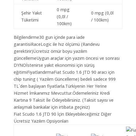
0 mpg
Şehir Yakıt
0 mpg (0,0l
(0,0l /
Tüketimi
/ 100km)
100km)
Bilgilendirme30 gun içinde para iade
garantisiRaceLogic ile hız ölçümü (Randevu
gerektirir)Ücretsiz ömür boyu yazılım
güncellemeUygun araçlar için yazım öncesi ve sonrası
DYNOİstenirse yakıt ekonomisi için sürüş
eğitimiFiyatlandırmaFiat Scudo 1.6 JTD 90 aracı için
chip tuning ( Yazılım Güncelleme) bedeli sadece 999
TL`den başlayan fiyatlarla.Türkiyenin Her Yerine
Hizmet İmkanımız Mevcuttur.Ödemeleriniz Kredi
Kartına 9 Taksit İle Ödeyebilirsiniz. (Taksit sayısı ve
anlaşmalı bankalar için irtibata geçiniz)
Fiat Scudo 1.6 JTD 90 İçin Ekleyebileceğimiz Diğer
Ücretsiz Yazılım Opsiyonları