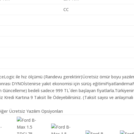
CC
aceLogic ile hız ölçümü (Randevu gerektirir)Ücretsiz ömür boyu yazılı
nrası DYNOİstenirse yakıt ekonomisi için sürüş eğitimiFiyatlandırma
ım Güncelleme) bedeli sadece 999 TL`den başlayan fiyatlarla.Türkiyeni
redi Kartına 9 Taksit İle Ödeyebilirsiniz. (Taksit sayısı ve anlaşmalı
iğer Ücretsiz Yazılım Opsiyonları