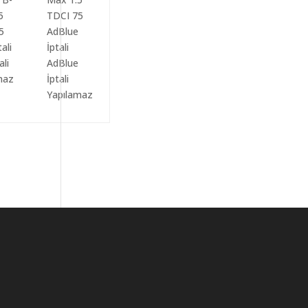
ali
AdBlue
maz
İptali
Yapılamaz