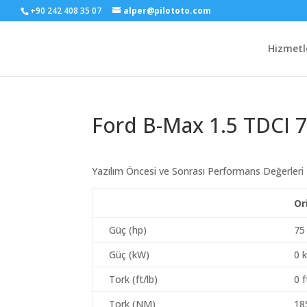
+90 242 408 35 07
alper@pilototo.com
Hizmetl
Ford B-Max 1.5 TDCI 
Yazılım Öncesi ve Sonrası Performans Değerleri
Or
Güç (hp)
75
Güç (kW)
0 
Tork (ft/lb)
0 f
Tork (NM)
18