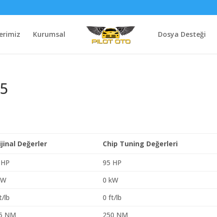
erimiz
Kurumsal
Dosya Desteği
75
ijinal Değerler
Chip Tuning Değerleri
 HP
95 HP
kW
0 kW
t/lb
0 ft/lb
5 NM
250 NM