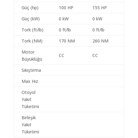
Güç (hp)
100 HP
155 HP
Güç (kW)
0 kW
0 kW
Tork (ft/lb)
0 ft/lb
0 ft/lb
Tork (NM)
170 NM
260 NM
Motor
CC
CC
Büyüklüğü
Sıkıştırma
Max Hız
Otoyol
Yakıt
Tüketimi
Birleşik
Yakıt
Tüketimi