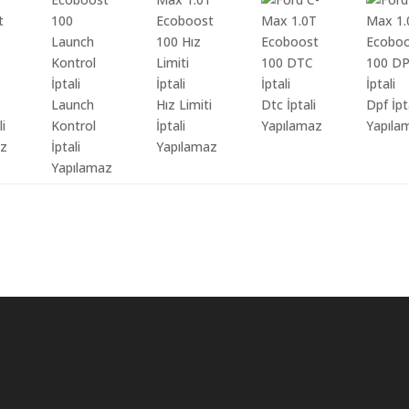
Launch
Hız Limiti
Dtc İptali
Dpf İpt
li
Kontrol
İptali
Yapılamaz
Yapıla
az
İptali
Yapılamaz
Yapılamaz