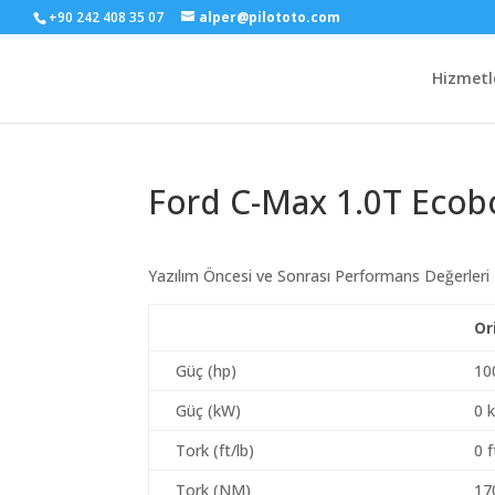
+90 242 408 35 07
alper@pilototo.com
Hizmetl
Ford C-Max 1.0T Ecob
Yazılım Öncesi ve Sonrası Performans Değerleri
Or
Güç (hp)
10
Güç (kW)
0 
Tork (ft/lb)
0 f
Tork (NM)
17