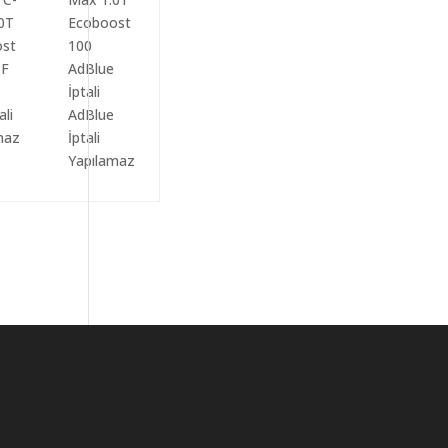
ali
AdBlue
maz
İptali
Yapılamaz