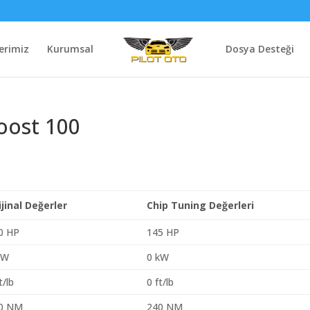
erimiz
Kurumsal
Dosya Desteği
oost 100
ijinal Değerler
Chip Tuning Değerleri
0 HP
145 HP
kW
0 kW
t/lb
0 ft/lb
0 NM
240 NM