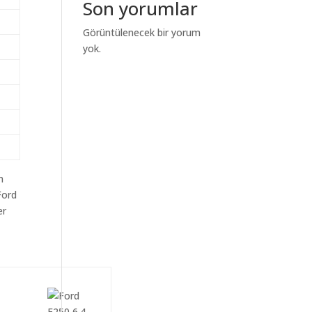
Son yorumlar
Görüntülenecek bir yorum
yok.
m
Ford
er