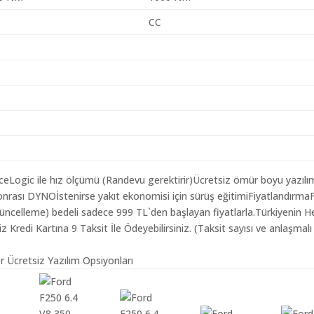
CC
aceLogic ile hız ölçümü (Randevu gerektirir)Ücretsiz ömür boyu yazılı
nrası DYNOİstenirse yakıt ekonomisi için sürüş eğitimiFiyatlandırma
 Güncelleme) bedeli sadece 999 TL`den başlayan fiyatlarla.Türkiyenin H
redi Kartına 9 Taksit İle Ödeyebilirsiniz. (Taksit sayısı ve anlaşmalı
r Ücretsiz Yazılım Opsiyonları