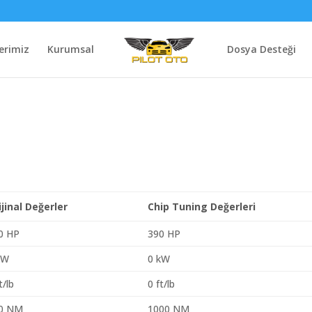
erimiz
Kurumsal
Dosya Desteği
ijinal Değerler
Chip Tuning Değerleri
0 HP
390 HP
kW
0 kW
t/lb
0 ft/lb
0 NM
1000 NM