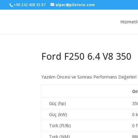
+90 242 408 35 07
alper@pilototo.com
Hizmetl
Ford F250 6.4 V8 350
Yazılım Öncesi ve Sonrası Performans Değerleri
Or
Güç (hp)
35
Güç (kW)
0 
Tork (ft/lb)
0 f
Tork (NM)
88