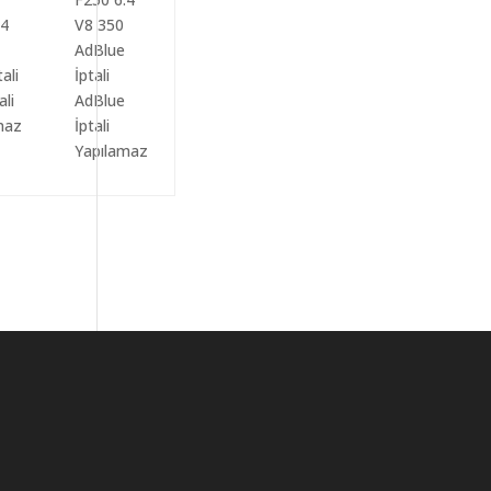
ali
AdBlue
maz
İptali
Yapılamaz