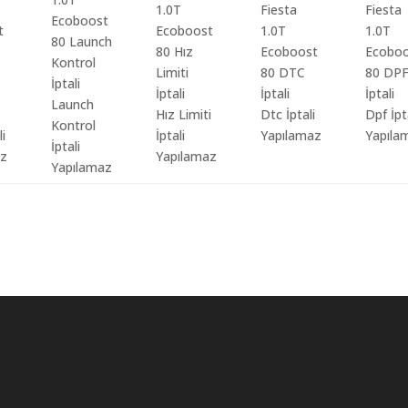
Launch
Hız Limiti
Dtc İptali
Dpf İpt
Kontrol
li
İptali
Yapılamaz
Yapıla
İptali
az
Yapılamaz
Yapılamaz