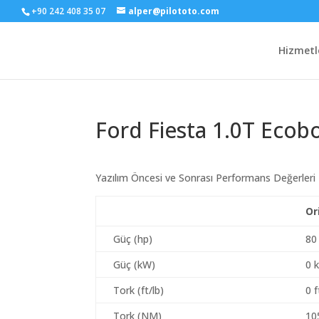
+90 242 408 35 07
alper@pilototo.com
Hizmetl
Ford Fiesta 1.0T Ecob
Yazılım Öncesi ve Sonrası Performans Değerleri
Or
Güç (hp)
80
Güç (kW)
0 
Tork (ft/lb)
0 f
Tork (NM)
10