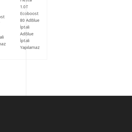
AdBlue
ali
İptali
maz
Yapılamaz