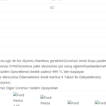
CC
aceLogic ile hız ölçümü (Randevu gerektirir)Ücretsiz ömür boyu yazılı
nrası DYNOİstenirse yakıt ekonomisi için sürüş eğitimiFiyatlandırma
( Yazılım Güncelleme) bedeli sadece 999 TL`den başlayan
z Mevcuttur.Ödemeleriniz Kredi Kartına 9 Taksit İle Ödeyebilirsiniz.
geçiniz)
miz Diğer Ücretsiz Yazılım Opsiyonları