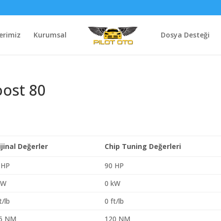
erimiz
Kurumsal
Dosya Desteği
oost 80
ijinal Değerler
Chip Tuning Değerleri
 HP
90 HP
kW
0 kW
t/lb
0 ft/lb
5 NM
120 NM