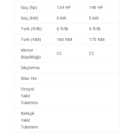
Güç (hp)
134 HP
140 HP
Güç (kW)
0 kW
0 kW
Tork (ft/lb)
0 ft/lb
0 ft/lb
Tork (NM)
160 NM
175 NM
Motor
CC
CC
Büyüklüğü
Sıkıştırma
Max Hız
Otoyol
Yakıt
Tüketimi
Birleşik
Yakıt
Tüketimi