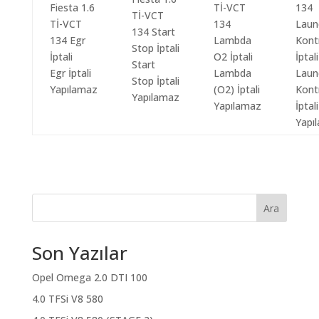
Start
Egr İptali
Lambda
Laun
Stop İptali
Yapılamaz
(O2) İptali
Kont
Yapılamaz
Yapılamaz
İptali
Yapı
Ara
Son Yazılar
Opel Omega 2.0 DTI 100
4.0 TFSi V8 580