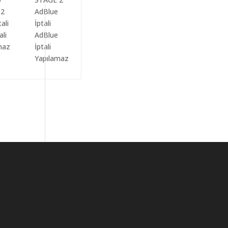
ali
AdBlue
maz
İptali
Yapılamaz