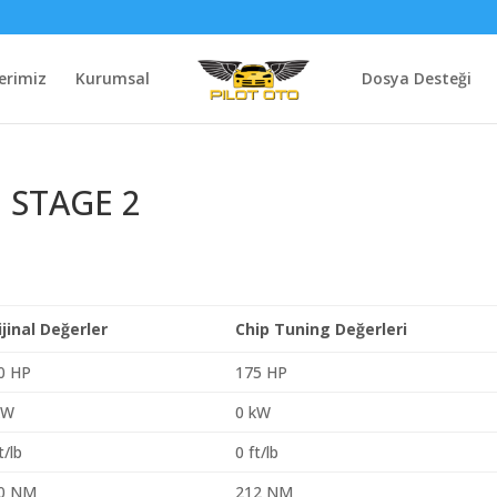
erimiz
Kurumsal
Dosya Desteği
0 STAGE 2
ijinal Değerler
Chip Tuning Değerleri
0 HP
175 HP
kW
0 kW
t/lb
0 ft/lb
0 NM
212 NM