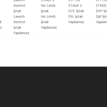
Launch
Hız Limiti
Dtc İptali
Dpf İpt
li
Kontrol
İptali
Yapılamaz
Yapıla
az
İptali
Yapılamaz
Yapılamaz