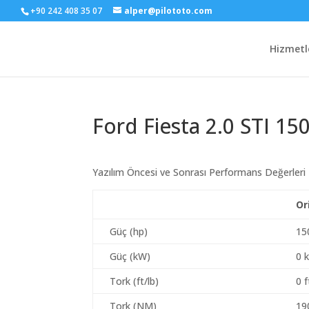
+90 242 408 35 07
alper@pilototo.com
Hizmetl
Ford Fiesta 2.0 STI 15
Yazılım Öncesi ve Sonrası Performans Değerleri
Or
Güç (hp)
15
Güç (kW)
0 
Tork (ft/lb)
0 f
Tork (NM)
19