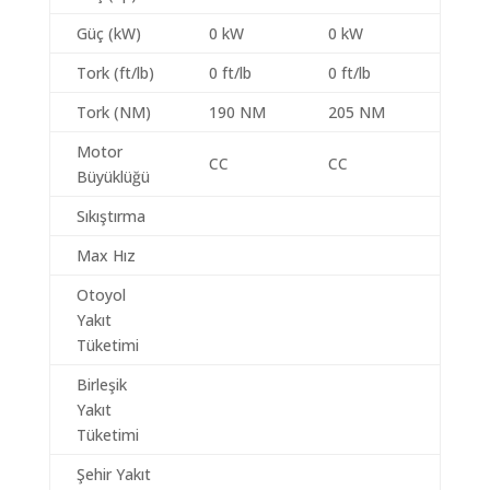
Güç (kW)
0 kW
0 kW
Tork (ft/lb)
0 ft/lb
0 ft/lb
Tork (NM)
190 NM
205 NM
Motor
CC
CC
Büyüklüğü
Sıkıştırma
Max Hız
Otoyol
Yakıt
Tüketimi
Birleşik
Yakıt
Tüketimi
Şehir Yakıt