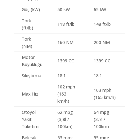
Güç (kW)
50 kW
65 kW
Tork
118 ft/lb
148 ft/lb
(ft/lb)
Tork
160 NM
200 NM
(NM)
Motor
1399 CC
1399 CC
Büyüklüğü
Sıkıştırma
18:1
18:1
102 mph
103 mph
Max Hız
(163
(165 km/h)
km/h)
Otoyol
62 mpg
64 mpg
Yakıt
(3,8l /
(3,7l /
Tüketimi
100km)
100km)
Birleşik
53 mpg
55 mpg