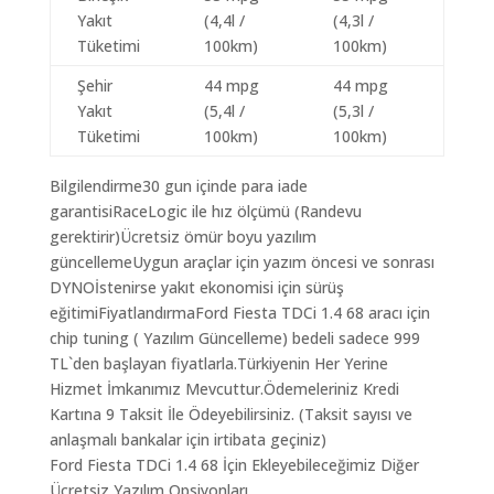
Yakıt
(4,4l /
(4,3l /
Tüketimi
100km)
100km)
Şehir
44 mpg
44 mpg
Yakıt
(5,4l /
(5,3l /
Tüketimi
100km)
100km)
Bilgilendirme30 gun içinde para iade
garantisiRaceLogic ile hız ölçümü (Randevu
gerektirir)Ücretsiz ömür boyu yazılım
güncellemeUygun araçlar için yazım öncesi ve sonrası
DYNOİstenirse yakıt ekonomisi için sürüş
eğitimiFiyatlandırmaFord Fiesta TDCi 1.4 68 aracı için
chip tuning ( Yazılım Güncelleme) bedeli sadece 999
TL`den başlayan fiyatlarla.Türkiyenin Her Yerine
Hizmet İmkanımız Mevcuttur.Ödemeleriniz Kredi
Kartına 9 Taksit İle Ödeyebilirsiniz. (Taksit sayısı ve
anlaşmalı bankalar için irtibata geçiniz)
Ford Fiesta TDCi 1.4 68 İçin Ekleyebileceğimiz Diğer
Ücretsiz Yazılım Opsiyonları