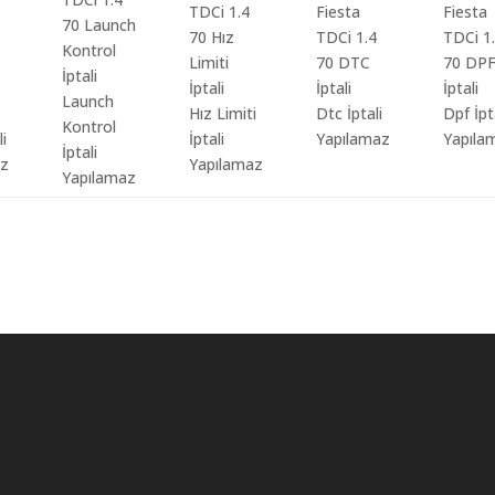
Launch
Hız Limiti
Dtc İptali
Dpf İpt
Kontrol
li
İptali
Yapılamaz
Yapıla
İptali
az
Yapılamaz
Yapılamaz