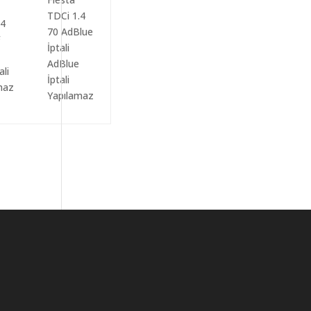
AdBlue
ali
İptali
maz
Yapılamaz