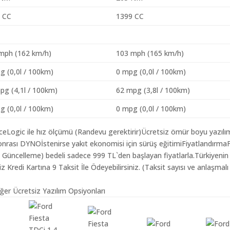
 CC
1399 CC
mph (162 km/h)
103 mph (165 km/h)
g (0,0l / 100km)
0 mpg (0,0l / 100km)
pg (4,1l / 100km)
62 mpg (3,8l / 100km)
g (0,0l / 100km)
0 mpg (0,0l / 100km)
aceLogic ile hız ölçümü (Randevu gerektirir)Ücretsiz ömür boyu yazılı
nrası DYNOİstenirse yakıt ekonomisi için sürüş eğitimiFiyatlandırma
ım Güncelleme) bedeli sadece 999 TL`den başlayan fiyatlarla.Türkiyenin
redi Kartına 9 Taksit İle Ödeyebilirsiniz. (Taksit sayısı ve anlaşmalı
iğer Ücretsiz Yazılım Opsiyonları