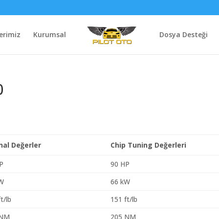
erimiz
Kurumsal
Dosya Desteği
0
inal Değerler
Chip Tuning Değerleri
P
90 HP
kW
66 kW
t/lb
151 ft/lb
 NM
205 NM