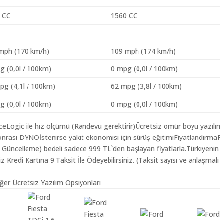
 CC
1560 CC
mph (170 km/h)
109 mph (174 km/h)
g (0,0l / 100km)
0 mpg (0,0l / 100km)
pg (4,1l / 100km)
62 mpg (3,8l / 100km)
g (0,0l / 100km)
0 mpg (0,0l / 100km)
aceLogic ile hız ölçümü (Randevu gerektirir)Ücretsiz ömür boyu yazılı
nrası DYNOİstenirse yakıt ekonomisi için sürüş eğitimiFiyatlandırma
ım Güncelleme) bedeli sadece 999 TL`den başlayan fiyatlarla.Türkiyenin
redi Kartına 9 Taksit İle Ödeyebilirsiniz. (Taksit sayısı ve anlaşmalı
iğer Ücretsiz Yazılım Opsiyonları