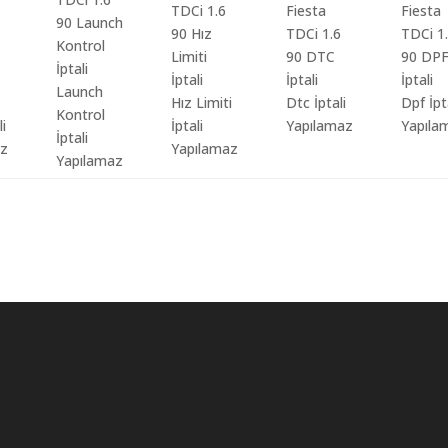
Launch
Hız Limiti
Dtc İptali
Dpf İpt
Kontrol
li
İptali
Yapılamaz
Yapıla
İptali
az
Yapılamaz
Yapılamaz