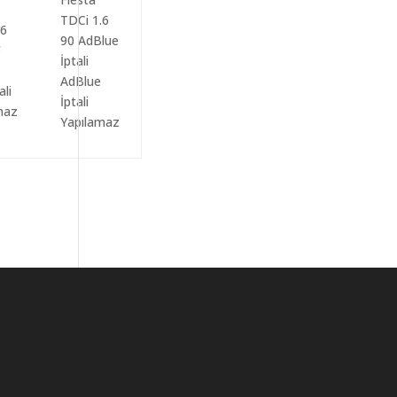
AdBlue
ali
İptali
maz
Yapılamaz