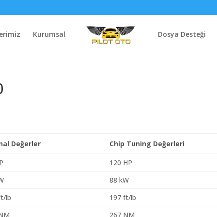
erimiz
Kurumsal
Dosya Desteği
0
inal Değerler
Chip Tuning Değerleri
P
120 HP
kW
88 kW
t/lb
197 ft/lb
 NM
267 NM