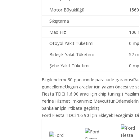
Motor Büyüklüğü
1560
Sıkıştırma
Max Hız
106 
Otoyol Yakıt Tüketimi
0 mp
Birleşik Yakıt Tüketimi
57 m
Şehir Yakıt Tüketimi
0 mp
Bilgilendirme30 gun içinde para iade garantisiR
güncellemeUygun araçlar için yazım öncesi ve so
Fiesta TDCi 1.6 90 aracı için chip tuning ( Yazıl
Yerine Hizmet İmkanımız Mevcuttur.Ödemeleriniz K
bankalar için irtibata geçiniz)
Ford Fiesta TDCi 1.6 90 İçin Ekleyebileceğimiz D