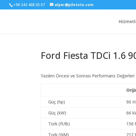
+90 242 408 35 07
alper@pilototo.com
Hizmetl
Ford Fiesta TDCi 1.6 9
Yazılım Öncesi ve Sonrası Performans Değerleri
Orij
Güç (hp)
90 H
Güç (kW)
66 
Tork (ft/lb)
156 f
Tork (NM)
212