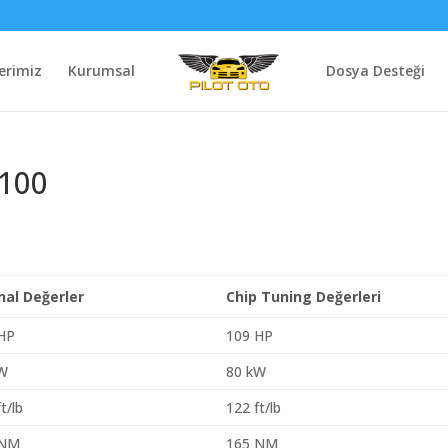
erimiz
Kurumsal
Dosya Desteği
 100
inal Değerler
Chip Tuning Değerleri
HP
109 HP
kW
80 kW
t/lb
122 ft/lb
 NM
165 NM