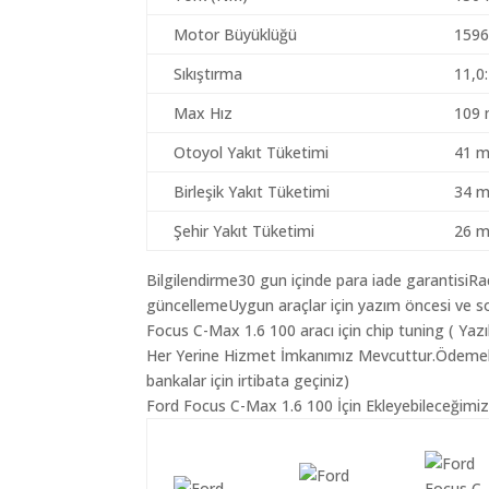
Motor Büyüklüğü
1596
Sıkıştırma
11,0
Max Hız
109 
Otoyol Yakıt Tüketimi
41 m
Birleşik Yakıt Tüketimi
34 m
Şehir Yakıt Tüketimi
26 m
Bilgilendirme30 gun içinde para iade garantisiR
güncellemeUygun araçlar için yazım öncesi ve so
Focus C-Max 1.6 100 aracı için chip tuning ( Yaz
Her Yerine Hizmet İmkanımız Mevcuttur.Ödemelerin
bankalar için irtibata geçiniz)
Ford Focus C-Max 1.6 100 İçin Ekleyebileceğimiz