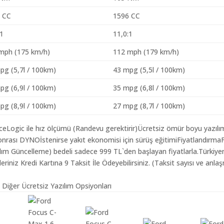
 CC
1596 CC
:1
11,0:1
mph (175 km/h)
112 mph (179 km/h)
pg (5,7l / 100km)
43 mpg (5,5l / 100km)
pg (6,9l / 100km)
35 mpg (6,8l / 100km)
pg (8,9l / 100km)
27 mpg (8,7l / 100km)
aceLogic ile hız ölçümü (Randevu gerektirir)Ücretsiz ömür boyu yazılı
nrası DYNOİstenirse yakıt ekonomisi için sürüş eğitimiFiyatlandırma
ılım Güncelleme) bedeli sadece 999 TL`den başlayan fiyatlarla.Türkiye
iz Kredi Kartına 9 Taksit İle Ödeyebilirsiniz. (Taksit sayısı ve anlaş
 Diğer Ücretsiz Yazılım Opsiyonları