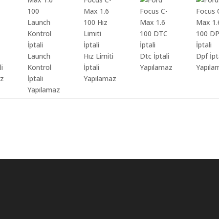
Launch
Hız Limiti
Dtc İptali
Dpf İpt
li
Kontrol
İptali
Yapılamaz
Yapıla
az
İptali
Yapılamaz
Yapılamaz