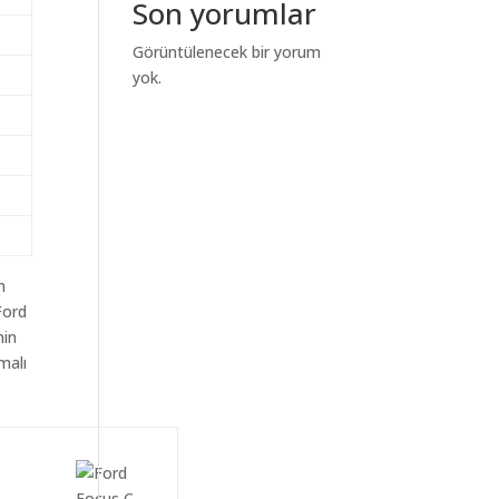
Son yorumlar
Görüntülenecek bir yorum
yok.
m
Ford
nin
malı