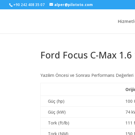
+90 242 408 35 07
alper@pilototo.com
Hizmetl
Ford Focus C-Max 1.6
Yazılım Öncesi ve Sonrası Performans Değerleri
Orij
Güç (hp)
100 
Güç (kW)
74 
Tork (ft/lb)
111 f
Tork (NM)
150