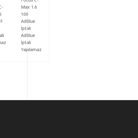
ali
AdBlue
maz
İptali
Yapılamaz