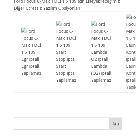
Ford Focus C-Max TDCi 1.6 109 İçin Ekleyebileceğimiz
Diğer Ücretsiz Yazılım Opsiyonları
Egr İptali
Start
Lambda
Laun
Yapılamaz
Stop İptali
(O2) İptali
Kont
Yapılamaz
Yapılamaz
İptali
Yapı
Ara