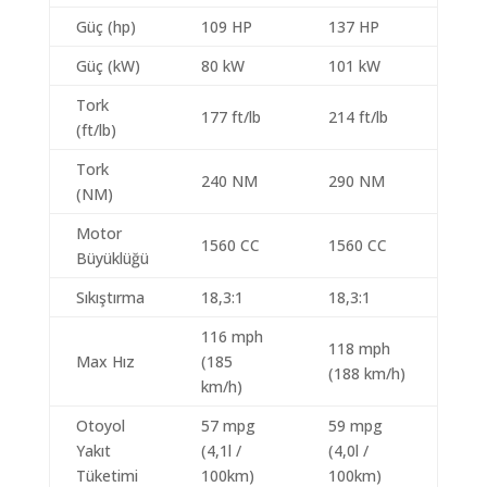
Güç (hp)
109 HP
137 HP
Güç (kW)
80 kW
101 kW
Tork
177 ft/lb
214 ft/lb
(ft/lb)
Tork
240 NM
290 NM
(NM)
Motor
1560 CC
1560 CC
Büyüklüğü
Sıkıştırma
18,3:1
18,3:1
116 mph
118 mph
Max Hız
(185
(188 km/h)
km/h)
Otoyol
57 mpg
59 mpg
Yakıt
(4,1l /
(4,0l /
Tüketimi
100km)
100km)