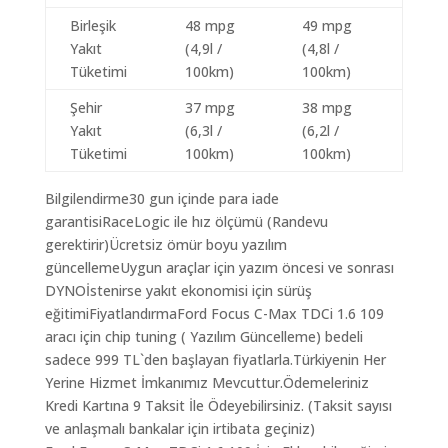
Birleşik
48 mpg
49 mpg
Yakıt
(4,9l /
(4,8l /
Tüketimi
100km)
100km)
Şehir
37 mpg
38 mpg
Yakıt
(6,3l /
(6,2l /
Tüketimi
100km)
100km)
Bilgilendirme30 gun içinde para iade
garantisiRaceLogic ile hız ölçümü (Randevu
gerektirir)Ücretsiz ömür boyu yazılım
güncellemeUygun araçlar için yazım öncesi ve sonrası
DYNOİstenirse yakıt ekonomisi için sürüş
eğitimiFiyatlandırmaFord Focus C-Max TDCi 1.6 109
aracı için chip tuning ( Yazılım Güncelleme) bedeli
sadece 999 TL`den başlayan fiyatlarla.Türkiyenin Her
Yerine Hizmet İmkanımız Mevcuttur.Ödemeleriniz
Kredi Kartına 9 Taksit İle Ödeyebilirsiniz. (Taksit sayısı
ve anlaşmalı bankalar için irtibata geçiniz)