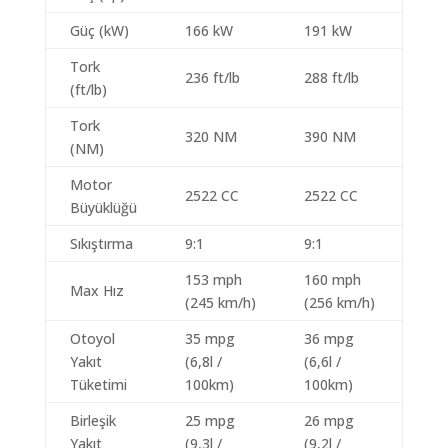
Güç (kW)
166 kW
191 kW
Tork
236 ft/lb
288 ft/lb
(ft/lb)
Tork
320 NM
390 NM
(NM)
Motor
2522 CC
2522 CC
Büyüklüğü
Sıkıştırma
9:1
9:1
153 mph
160 mph
Max Hız
(245 km/h)
(256 km/h)
Otoyol
35 mpg
36 mpg
Yakıt
(6,8l /
(6,6l /
Tüketimi
100km)
100km)
Birleşik
25 mpg
26 mpg
Yakıt
(9,3l /
(9,2l /