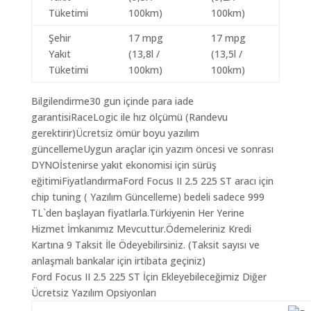
Tüketimi
100km)
100km)
Şehir
17 mpg
17 mpg
Yakıt
(13,8l /
(13,5l /
Tüketimi
100km)
100km)
Bilgilendirme30 gun içinde para iade
garantisiRaceLogic ile hız ölçümü (Randevu
gerektirir)Ücretsiz ömür boyu yazılım
güncellemeUygun araçlar için yazım öncesi ve sonrası
DYNOİstenirse yakıt ekonomisi için sürüş
eğitimiFiyatlandırmaFord Focus II 2.5 225 ST aracı için
chip tuning ( Yazılım Güncelleme) bedeli sadece 999
TL`den başlayan fiyatlarla.Türkiyenin Her Yerine
Hizmet İmkanımız Mevcuttur.Ödemeleriniz Kredi
Kartına 9 Taksit İle Ödeyebilirsiniz. (Taksit sayısı ve
anlaşmalı bankalar için irtibata geçiniz)
Ford Focus II 2.5 225 ST İçin Ekleyebileceğimiz Diğer
Ücretsiz Yazılım Opsiyonları