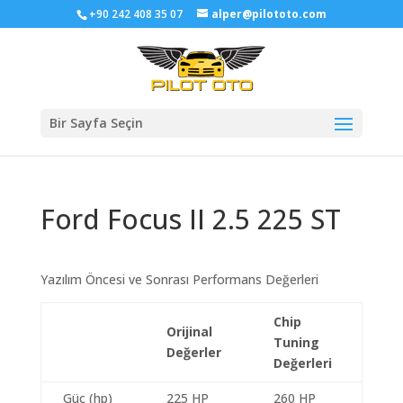
+90 242 408 35 07
alper@pilototo.com
Bir Sayfa Seçin
Ford Focus II 2.5 225 ST
Yazılım Öncesi ve Sonrası Performans Değerleri
Chip
Orijinal
Tuning
Değerler
Değerleri
Güç (hp)
225 HP
260 HP