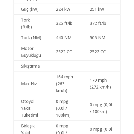
Güç (kW)
224 kW
251 kW
Tork
325 ft/lb
372 ft/lb
(ft/lb)
Tork (NM)
440 NM
505 NM
Motor
2522 CC
2522 CC
Büyüklüğü
Sıkıştırma
164 mph
170 mph
Max Hız
(263
(272 km/h)
km/h)
Otoyol
0 mpg
0 mpg (0,0l
Yakıt
(0,0l /
/ 100km)
Tüketimi
100km)
Birleşik
0 mpg
0 mpg (0,0l
Yakıt
(0,0l /