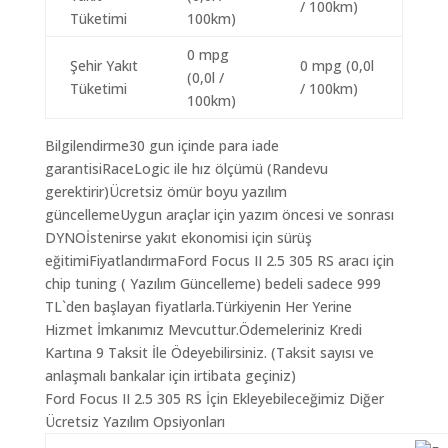
/ 100km)
Tüketimi
100km)
0 mpg
Şehir Yakıt
0 mpg (0,0l
(0,0l /
Tüketimi
/ 100km)
100km)
Bilgilendirme30 gun içinde para iade
garantisiRaceLogic ile hız ölçümü (Randevu
gerektirir)Ücretsiz ömür boyu yazılım
güncellemeUygun araçlar için yazım öncesi ve sonrası
DYNOİstenirse yakıt ekonomisi için sürüş
eğitimiFiyatlandırmaFord Focus II 2.5 305 RS aracı için
chip tuning ( Yazılım Güncelleme) bedeli sadece 999
TL`den başlayan fiyatlarla.Türkiyenin Her Yerine
Hizmet İmkanımız Mevcuttur.Ödemeleriniz Kredi
Kartına 9 Taksit İle Ödeyebilirsiniz. (Taksit sayısı ve
anlaşmalı bankalar için irtibata geçiniz)
Ford Focus II 2.5 305 RS İçin Ekleyebileceğimiz Diğer
Ücretsiz Yazılım Opsiyonları