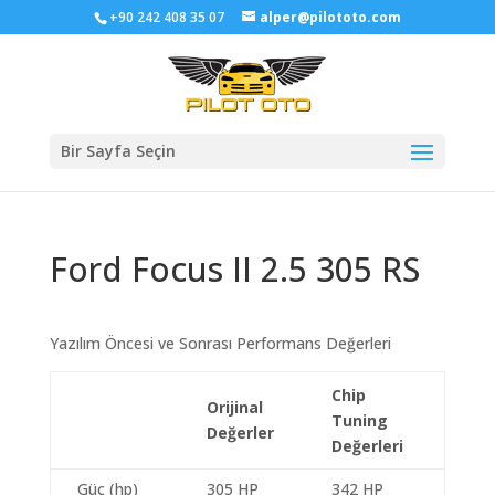
+90 242 408 35 07
alper@pilototo.com
Bir Sayfa Seçin
Ford Focus II 2.5 305 RS
Yazılım Öncesi ve Sonrası Performans Değerleri
Chip
Orijinal
Tuning
Değerler
Değerleri
Güç (hp)
305 HP
342 HP