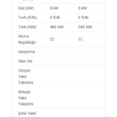
Güç (kW)
0 kW
0 kW
Tork (ft/lb)
0 ft/lb
0 ft/lb
Tork (NM)
460 NM
560 NM
Motor
CC
CC
Büyüklüğü
Sıkıştırma
Max Hız
Otoyol
Yakıt
Tüketimi
Birleşik
Yakıt
Tüketimi
Şehir Yakıt