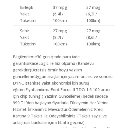
Birleşik
37 mpg
37 mpg
Yakıt
(6,4l /
(6,3l /
Tüketimi
100km)
100km)
Şehir
27 mpg
27 mpg
Yakıt
(8,7l /
(8,6l /
Tüketimi
100km)
100km)
Bilgilendirme30 gun içinde para iade
garantisiRaceLogic ile hız ölçümü (Randevu
gerektirir)Ücretsiz ömür boyu yazılım
güncellemeUygun araçlar için yazım öncesi ve sonrası
DYNOİstenirse yakıt ekonomisi için sürüş
eğitimiFiyatlandırmaFord Focus II TDCi 1.6 109 aracı
için chip tuning ( Yazılım Güncelleme) bedeli sadece
999 TL`den başlayan fiyatlarla.Türkiyenin Her Yerine
Hizmet İmkanımız Mevcuttur.Ödemeleriniz Kredi
Kartına 9 Taksit İle Ödeyebilirsiniz. (Taksit sayısı ve
anlaşmalı bankalar için irtibata geçiniz)