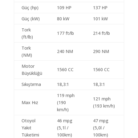
Güç (hp)
109 HP
137 HP
Güç (kW)
80 kW
101 kW
Tork
177 ft/lb
214 ft/lb
(ft/lb)
Tork
240 NM
290 NM
(NM)
Motor
1560 CC
1560 CC
Büyüklüğü
Sıkıştırma
18,3:1
18,3:1
119 mph
121 mph
Max Hız
(190
(193 km/h)
km/h)
Otoyol
46 mpg
47 mpg
Yakıt
(5,1l /
(5,0l /
Tüketimi
100km)
100km)