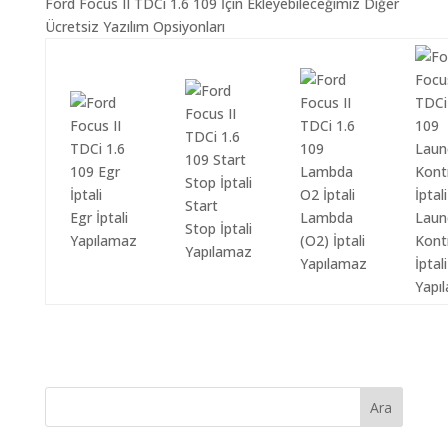
Ford Focus II TDCi 1.6 109 İçin Ekleyebileceğimiz Diğer
Ücretsiz Yazılım Opsiyonları
Start
Egr İptali
Lambda
Laun
Stop İptali
Yapılamaz
(O2) İptali
Kont
Yapılamaz
Yapılamaz
İptali
Yapı
Ara